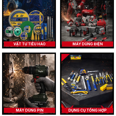
VẬT TƯ TIÊU HAO
MÁY DÙNG ĐIỆN
MÁY DÙNG PIN
DỤNG CỤ TỔNG HỢP