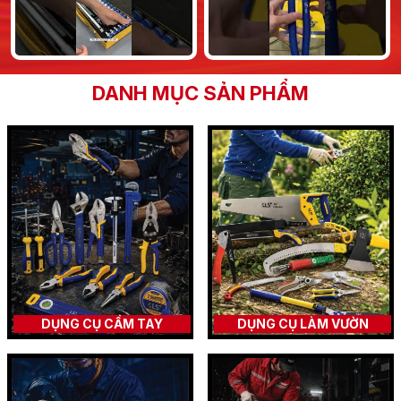
DANH MỤC SẢN PHẨM
DỤNG CỤ CẦM TAY
DỤNG CỤ LÀM VƯỜN