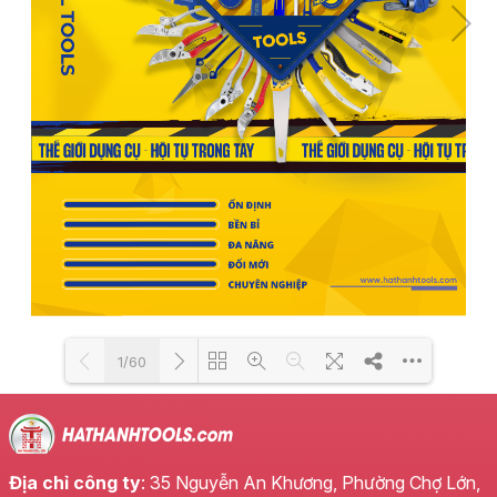
1/60
Loading PDF 32% ...
Địa chỉ công ty
: 35 Nguyễn An Khương, Phường Chợ Lớn,