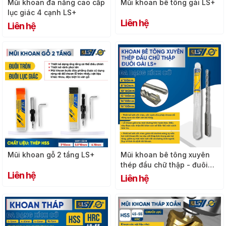
Mũi khoan đa năng cao cấp
Mũi khoan bê tông gài LS+
lục giác 4 cạnh LS+
Liên hệ
Liên hệ
Mũi khoan gỗ 2 tầng LS+
Mũi khoan bê tông xuyên
thép đầu chữ thập - đuôi
Liên hệ
gài LS+
Liên hệ