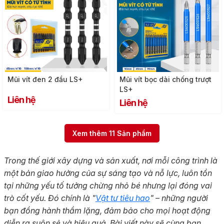
Mũi vít đen 2 đầu LS+
Mũi vít bọc dài chống trượt
LS+
Liên hệ
Liên hệ
Xem thêm
11
Sản phẩm
Trong thế giới xây dựng và sản xuất, nơi mỗi công trình là
một bản giao hưởng của sự sáng tạo và nỗ lực, luôn tồn
tại những yếu tố tưởng chừng nhỏ bé nhưng lại đóng vai
trò cốt yếu. Đó chính là "
Vật tư tiêu hao
" – những người
bạn đồng hành thầm lặng, đảm bảo cho mọi hoạt động
diễn ra suôn sẻ và hiệu quả. Bài viết này sẽ cùng bạn