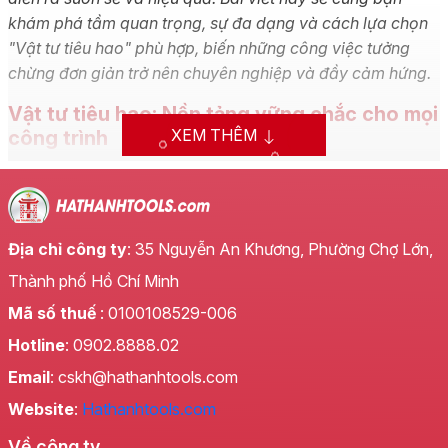
khám phá tầm quan trọng, sự đa dạng và cách lựa chọn
"Vật tư tiêu hao" phù hợp, biến những công việc tưởng
chừng đơn giản trở nên chuyên nghiệp và đầy cảm hứng.
Vật tư tiêu hao: Nền tảng vững chắc cho mọi
XEM THÊM
công trình
Trong bất kỳ dự án nào, từ xây dựng những tòa nhà chọc
trời đến việc chăm sóc khu vườn nhỏ xinh, các vật tư tiêu
hao luôn là những người hùng thầm lặng. Chúng không chỉ
là những món đồ dễ dàng tìm thấy, mà còn là yếu tố quyết
Địa chỉ công ty
: 35 Nguyễn An Khương, Phường Chợ Lớn,
định đến chất lượng, tiến độ và sự an toàn của công trình.
Thành phố Hồ Chí Minh
Hiểu rõ vai trò và biết cách sử dụng chúng hiệu quả sẽ giúp
Mã số thuế
: 0100108529-006
bạn tối ưu hóa chi phí, nâng cao năng suất và đạt được kết
quả vượt trội.
Hotline
: 0902.8888.02
Email
: cskh@hathanhtools.com
Sự đa dạng không giới hạn của Vật tư tiêu
hao
Website
:
Hathanhtools.com
Thế giới của
vật tư tiêu hao
vô cùng phong phú, đáp ứng
Về công ty