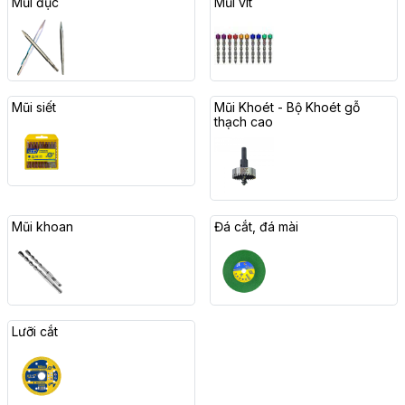
Mũi đục
Mũi vít
Mũi siết
Mũi Khoét - Bộ Khoét gỗ
thạch cao
Mũi khoan
Đá cắt, đá mài
Lưỡi cắt