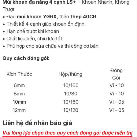
Mũi khoan đa năng 4 cạnh LS+
- Khoan Nhanh, Không
Trượt
• Đầu
mũi khoan YG6X
, thân
thép 40CR
• Thiết kế 4 cạnh giúp khoan ổn định
• Hạn chế trượt khi khoan
• Chất liệu bền, chịu lực tốt
• Phù hợp cho sửa chữa và thi công cơ bản
Quy cách đóng gói:
Đóng
Kích Thước
Hộp/thùng
Gói
6mm
10/160
Vỉ - 10
8mm
10/80
Vỉ - 10
10mm
10/160
Vỉ - 05
12mm
10/120
Vỉ - 05
Liên hệ để nhận báo giá
Vui lòng lựa chọn theo quy cách đóng gói được hiển thị