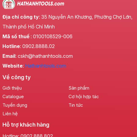
Địa chỉ công ty
: 35 Nguyễn An Khương, Phường Chợ Lớn,
Thành phố Hồ Chí Minh
Mã số thuế
: 0100108529-006
Hotline
: 0902.8888.02
Email
: cskh@hathanhtools.com
Cấu Trúc 4 Cạnh Tiên Phong
Website
:
Hathanhtools.com
Điểm nhấn độc đáo của
Mũi khoan đa năng 4 cạnh
LS+
chính là thiết kế lưỡi cắt hình 4 cạnh. Cấu trúc
Về công ty
này mang lại khả năng khoan phá mạnh mẽ, giảm
Giới thiệu
Sản phẩm
thiểu tối đa lực rung lắc, giúp mũi khoan đi sâu và
Catalogue
Cơ hội hợp tác
chính xác hơn trên nhiều loại vật liệu khác nhau. So
Tuyển dụng
Tin tức
với các loại mũi khoan truyền thống, 4 cạnh giúp tản
nhiệt tốt hơn, kéo dài tuổi thọ của mũi khoan và đảm
Liên hệ
bảo hiệu quả công việc ổn định trong thời gian dài.
Hỗ trợ khách hàng
Vật Liệu Cao Cấp & Độ Bền Vượt Thời Gian
Hotline:
0902 888 802