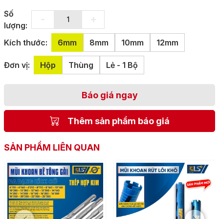
Số
-
+
lượng:
Kích thước:
6mm
8mm
10mm
12mm
Đơn vị:
Hộp
Thùng
Lẻ - 1 Bộ
Báo giá ngay
Thêm sản phẩm báo giá
SẢN PHẨM LIÊN QUAN