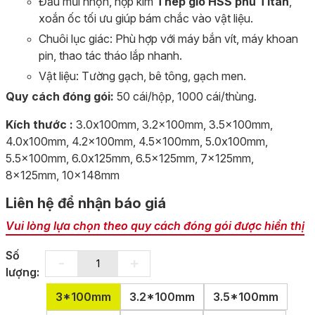
Đầu mũi nhọn, hợp kim
Thép gió HSS phủ Titan
,
xoắn ốc tối ưu giúp bám chắc vào vật liệu.
Chuôi lục giác: Phù hợp với máy bắn vít, máy khoan
pin, thao tác tháo lắp nhanh.
Vật liệu: Tường gạch, bê tông, gạch men.
Quy cách đóng gói:
50 cái/hộp, 1000 cái/thùng.
Kích thước :
3.0x100mm, 3.2x100mm, 3.5x100mm,
4.0x100mm, 4.2x100mm, 4.5x100mm, 5.0x100mm,
5.5x100mm, 6.0x125mm, 6.5x125mm, 7x125mm,
8x125mm, 10x148mm
Liên hệ để nhận báo giá
Vui lòng lựa chọn theo quy cách đóng gói được hiển thị
Số
-
+
lượng:
3*100mm
3.2*100mm
3.5*100mm