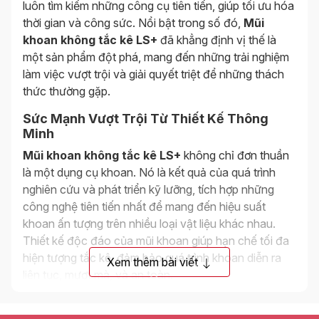
luôn tìm kiếm những công cụ tiên tiến, giúp tối ưu hóa
thời gian và công sức. Nổi bật trong số đó,
Mũi
khoan không tắc kê LS+
đã khẳng định vị thế là
một sản phẩm đột phá, mang đến những trải nghiệm
làm việc vượt trội và giải quyết triệt để những thách
thức thường gặp.
Sức Mạnh Vượt Trội Từ Thiết Kế Thông
Minh
Mũi khoan không tắc kê LS+
không chỉ đơn thuần
là một dụng cụ khoan. Nó là kết quả của quá trình
nghiên cứu và phát triển kỹ lưỡng, tích hợp những
công nghệ tiên tiến nhất để mang đến hiệu suất
khoan ấn tượng trên nhiều loại vật liệu khác nhau.
Thiết kế độc đáo của mũi khoan giúp hạn chế tối đa
hiện tượng tắc kê, đảm bảo quá trình khoan diễn ra
Xem thêm bài viết
liên tục, mượt mà, và an toàn.
Ứng Dụng Đa Dạng Cho Mọi Nhu Cầu