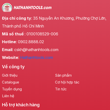
Sự linh hoạt là một trong những ưu điểm nổi bật của
Mũi khoan không tắc kê LS+
. Dù bạn đang thực
hiện các công việc chuyên nghiệp trong ngành xây
Địa chỉ công ty
: 35 Nguyễn An Khương, Phường Chợ Lớn,
dựng, lắp đặt nội thất, hay đơn giản là những dự án
DIY tại nhà, mũi khoan này đều đáp ứng xuất sắc.
Thành phố Hồ Chí Minh
Khả năng khoan trên gỗ, kim loại, bê tông, gạch men,
Mã số thuế
: 0100108529-006
và nhiều vật liệu cứng khác đã biến
Mũi khoan
Hotline
: 0902.8888.02
không tắc kê LS+
trở thành một trợ thủ đắc lực,
không thể thiếu trong bộ dụng cụ.
Email
: cskh@hathanhtools.com
Website
:
Hathanhtools.com
Về công ty
Giới thiệu
Sản phẩm
Catalogue
Cơ hội hợp tác
Tuyển dụng
Tin tức
Liên hệ
Hỗ trợ khách hàng