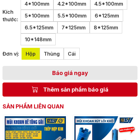
4*100mm
4.2*100mm
4.5*100mm
Kích
5*100mm
5.5*100mm
6*125mm
thước:
6.5*125mm
7*125mm
8*125mm
10*148mm
Đơn vị:
Hộp
Thùng
Cái
Báo giá ngay
Thêm sản phẩm báo giá
SẢN PHẨM LIÊN QUAN