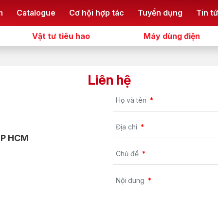
m
Catalogue
Cơ hội hợp tác
Tuyển dụng
Tin t
Vật tư tiêu hao
Máy dùng điện
Liên hệ
Họ và tên
Địa chỉ
 TP HCM
Chủ đề
Nội dung