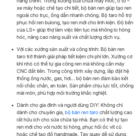
hàng chính. Trong xưởng sửa chữa máy móc, ô tô –
xe máy hoặc chế tạo chi tiết, bộ bàn ren giúp tạo ren
ngoài cho trục, ống dẫn nhanh chóng. Bộ taro hỗ trợ
phục hồi ren bulong, tạo ren mới cho linh kiện. Độ bền
của LS+ giúp thợ làm việc liên tục mà không lo hỏng
hóc, nâng cao năng suất và chất lượng dịch vụ.
Với các xưởng sản xuất và công trình: Bộ bàn ren
taro trở thành giải pháp tiết kiệm chi phí lớn. Xưởng cơ
khí nhỏ có thể tự gia công ren mà không cần máy
CNC đắt tiền. Trong công trình xây dựng, lắp đặt hệ
thống ống nước, gas, hơi… bộ bàn ren đảm bảo kết
nối chắc chắn, an toàn. Sản phẩm chịu lực tốt, chống
mài mòn, phù hợp môi trường khắc nghiệt.
Dành cho gia đình và người dùng DIY: Không chỉ
dành cho chuyên gia,
bộ bàn ren taro
chất lượng cao
rất hữu ích cho sửa chữa tại nhà. Bạn có thể tự tạo
ren mới cho vòi nước bị hỏng, phục hồi ốc vít cũ
hoặc chế tạo đồ handmade. Tay quay dễ sử dụng,