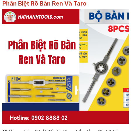
Phân Biệt Rõ Bàn Ren Và Taro