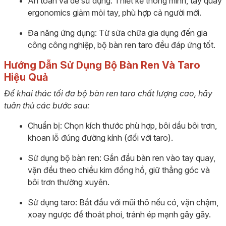
An toàn và dễ sử dụng: Thiết kế thông minh, tay quay
ergonomics giảm mỏi tay, phù hợp cả người mới.
Đa năng ứng dụng: Từ sửa chữa gia dụng đến gia
công công nghiệp, bộ bàn ren taro đều đáp ứng tốt.
Hướng Dẫn Sử Dụng Bộ Bàn Ren Và Taro
Hiệu Quả
Để khai thác tối đa bộ bàn ren taro chất lượng cao, hãy
tuân thủ các bước sau:
Chuẩn bị: Chọn kích thước phù hợp, bôi dầu bôi trơn,
khoan lỗ đúng đường kính (đối với taro).
Sử dụng bộ bàn ren: Gắn đầu bàn ren vào tay quay,
vặn đều theo chiều kim đồng hồ, giữ thẳng góc và
bôi trơn thường xuyên.
Sử dụng taro: Bắt đầu với mũi thô nếu có, vặn chậm,
xoay ngược để thoát phoi, tránh ép mạnh gây gãy.