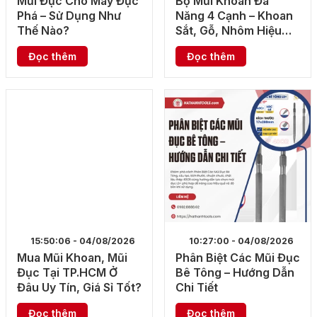
Mũi Đục Cho Máy Đục
Bộ Mũi Khoan Đa
Phá – Sử Dụng Như
Năng 4 Cạnh – Khoan
Thế Nào?
Sắt, Gỗ, Nhôm Hiệu
Quả
Đọc thêm
Đọc thêm
15:50:06 - 04/08/2026
10:27:00 - 04/08/2026
Mua Mũi Khoan, Mũi
Phân Biệt Các Mũi Đục
Đục Tại TP.HCM Ở
Bê Tông – Hướng Dẫn
Đâu Uy Tín, Giá Sỉ Tốt?
Chi Tiết
Đọc thêm
Đọc thêm