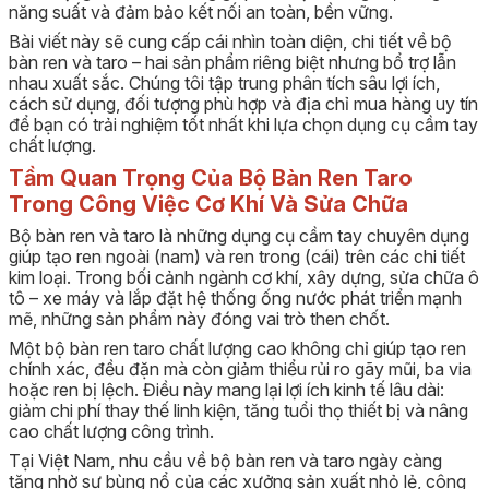
năng suất và đảm bảo kết nối an toàn, bền vững.
Bài viết này sẽ cung cấp cái nhìn toàn diện, chi tiết về bộ
bàn ren và taro – hai sản phẩm riêng biệt nhưng bổ trợ lẫn
nhau xuất sắc. Chúng tôi tập trung phân tích sâu lợi ích,
cách sử dụng, đối tượng phù hợp và địa chỉ mua hàng uy tín
để bạn có trải nghiệm tốt nhất khi lựa chọn dụng cụ cầm tay
chất lượng.
Tầm Quan Trọng Của Bộ Bàn Ren Taro
Trong Công Việc Cơ Khí Và Sửa Chữa
Bộ bàn ren và taro là những dụng cụ cầm tay chuyên dụng
giúp tạo ren ngoài (nam) và ren trong (cái) trên các chi tiết
kim loại. Trong bối cảnh ngành cơ khí, xây dựng, sửa chữa ô
tô – xe máy và lắp đặt hệ thống ống nước phát triển mạnh
mẽ, những sản phẩm này đóng vai trò then chốt.
Một bộ bàn ren taro chất lượng cao không chỉ giúp tạo ren
chính xác, đều đặn mà còn giảm thiểu rủi ro gãy mũi, ba via
hoặc ren bị lệch. Điều này mang lại lợi ích kinh tế lâu dài:
giảm chi phí thay thế linh kiện, tăng tuổi thọ thiết bị và nâng
cao chất lượng công trình.
Tại Việt Nam, nhu cầu về bộ bàn ren và taro ngày càng
tăng nhờ sự bùng nổ của các xưởng sản xuất nhỏ lẻ, công