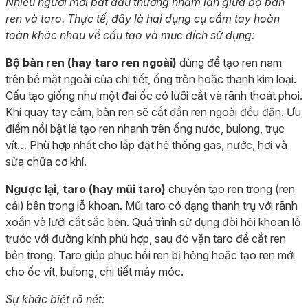
Nhiều người mới bắt đầu thường nhầm lẫn giữa bộ bàn
ren và taro. Thực tế, đây là hai dụng cụ cầm tay hoàn
toàn khác nhau về cấu tạo và mục đích sử dụng:
Bộ bàn ren (hay taro ren ngoài)
dùng để tạo ren nam
trên bề mặt ngoài của chi tiết, ống tròn hoặc thanh kim loại.
Cấu tạo giống như một đai ốc có lưỡi cắt và rãnh thoát phoi.
Khi quay tay cầm, bàn ren sẽ cắt dần ren ngoài đều đặn. Ưu
điểm nổi bật là tạo ren nhanh trên ống nước, bulong, trục
vít… Phù hợp nhất cho lắp đặt hệ thống gas, nước, hơi và
sửa chữa cơ khí.
Ngược lại, taro (hay mũi taro)
chuyên tạo ren trong (ren
cái) bên trong lỗ khoan. Mũi taro có dạng thanh trụ với rãnh
xoắn và lưỡi cắt sắc bén. Quá trình sử dụng đòi hỏi khoan lỗ
trước với đường kính phù hợp, sau đó vặn taro để cắt ren
bên trong. Taro giúp phục hồi ren bị hỏng hoặc tạo ren mới
cho ốc vít, bulong, chi tiết máy móc.
Sự khác biệt rõ nét: