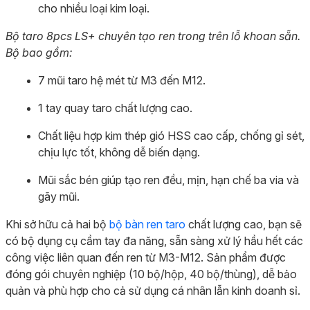
cho nhiều loại kim loại.
Bộ taro 8pcs LS+ chuyên tạo ren trong trên lỗ khoan sẵn.
Bộ bao gồm:
7 mũi taro hệ mét từ M3 đến M12.
1 tay quay taro chất lượng cao.
Chất liệu hợp kim thép gió HSS cao cấp, chống gỉ sét,
chịu lực tốt, không dễ biến dạng.
Mũi sắc bén giúp tạo ren đều, mịn, hạn chế ba via và
gãy mũi.
Khi sở hữu cả hai bộ
bộ bàn ren taro
chất lượng cao, bạn sẽ
có bộ dụng cụ cầm tay đa năng, sẵn sàng xử lý hầu hết các
công việc liên quan đến ren từ M3-M12. Sản phẩm được
đóng gói chuyên nghiệp (10 bộ/hộp, 40 bộ/thùng), dễ bảo
quản và phù hợp cho cả sử dụng cá nhân lẫn kinh doanh sỉ.