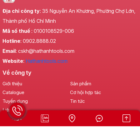
Địa chỉ công ty
: 35 Nguyễn An Khương, Phường Chợ Lớn,
Thành phố Hồ Chí Minh
Mã số thuế
: 0100108529-006
Hotline
: 0902.8888.02
Email
: cskh@hathanhtools.com
Website
:
Hathanhtools.com
Về công ty
Giới thiệu
Sản phẩm
Catalogue
Cơ hội hợp tác
Tuyển dụng
Tin tức
Liên hệ
Hỗ trợ khách hàng
Hotline:
0902 888 802