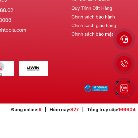
802
Quy Trình Đặt Hàng
88.02
Chính sách bảo hành
.0088
Chính sách giao hàng
nhtools.com
Chính sách bảo mật
Đang online:
9
|
Hôm nay:
827
|
Tổng truy cập:
166604
, thậm chí cả các thiết bị thể thao như bóng rổ, bóng