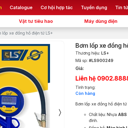
m
Catalogue
Cơ hội hợp tác
Tuyển dụng
Tin t
Vật tư tiêu hao
Máy dùng điện
 lốp xe đồng hồ điện tử LS+
Bơm lốp xe đồng h
Thương hiệu:
LS+
Mã sp:
#LS900249
Giá:
Liên hệ 0902.888
Tình trạng:
Còn hàng
Bơm lốp xe đồng hồ điện tử
Chất liệu: Nhựa
ABS
đình.
Đồng hồ:
Màn hình L