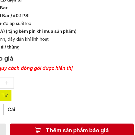
 Bar
 Bar / ±0.1 PSI
+ đo áp suất lốp
A) ( tặng kèm pin khi mua sản phẩm)
nh, dây dẫn khí linh hoạt
cái/ thùng
o giá
quy cách đóng gói được hiển thị
+
 Tử
Cái
Thêm sản phẩm báo giá