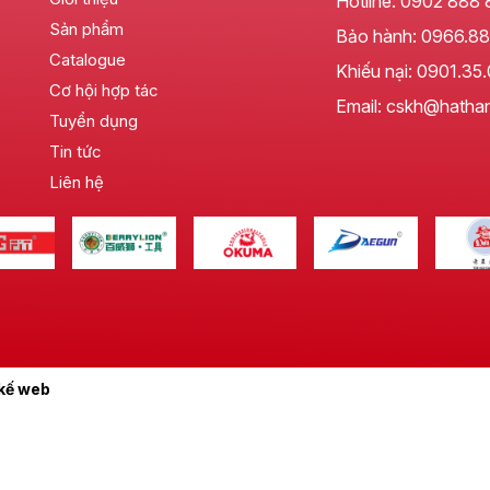
Hotline:
0902 888 
Sản phẩm
Bảo hành:
0966.88
Catalogue
Khiếu nại:
0901.35
Cơ hội hợp tác
Email: cskh@hatha
Tuyển dụng
Tin tức
Liên hệ
 kế web
n tử LS+
còn là công cụ lý tưởng để bơm lốp cho xe máy, xe đạp