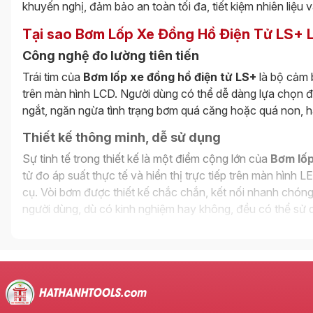
khuyến nghị, đảm bảo an toàn tối đa, tiết kiệm nhiên liệu v
Tại sao Bơm Lốp Xe Đồng Hồ Điện Tử LS+ 
Công nghệ đo lường tiên tiến
Trái tim của
Bơm lốp xe đồng hồ điện tử LS+
là bộ cảm b
trên màn hình LCD. Người dùng có thể dễ dàng lựa chọn đơ
ngắt, ngăn ngừa tình trạng bơm quá căng hoặc quá non, h
Thiết kế thông minh, dễ sử dụng
Sự tinh tế trong thiết kế là một điểm cộng lớn của
Bơm lốp
tử đo áp suất thực tế và hiển thị trực tiếp trên màn hình 
cụ. Vòi bơm được thiết kế chắc chắn, kết nối nhanh chóng v
người dùng, dù có kinh nghiệm hay không, đều có thể sử 