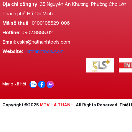
Địa chỉ công ty
: 35 Nguyễn An Khương, Phường Chợ Lớn,
Thành phố Hồ Chí Minh
Mã số thuế
: 0100108529-006
Hotline
: 0902.8888.02
Email
: cskh@hathanhtools.com
Website
:
Hathanhtools.com
Mạng xã hội
Copyright ©2025
MTV HA THANH
. All Rights Reserved.
Thiết
Đa năng và bền bỉ
Không chỉ dành riêng cho ô tô,
Bơm lốp xe đồng hồ điệ