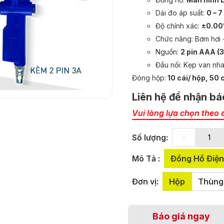
Dải đo áp suất:
0 – 7
Độ chính xác:
±0.001
Chức năng: Bơm hơi 
Nguồn:
2 pin AAA (3
Đầu nối: Kẹp van nha
Đóng hộp:
10 cái/ hộp, 50 
Liên hệ để nhận bá
Vui lòng lựa chọn theo 
-
Số lượng:
Mô Tả :
Đồng Hồ Điện
Đơn vị:
Hộp
Thùng
Báo giá ngay