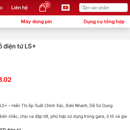
0
ức
Liên hệ
Máy dùng pin
Dụng cụ tổng hợp
ồ điện tử LS+
8.02
 LS+ – Hiển Thị Áp Suất Chính Xác, Bơm Nhanh, Dễ Sử Dụng
bền chắc, chịu va đập tốt, phù hợp sử dụng trong gara, ô tô và gia
ED điện tử