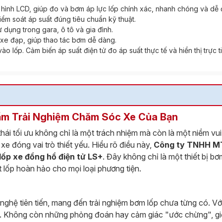
n hình LCD, giúp đo và bơm áp lực lốp chính xác, nhanh chóng và dễ 
 kiểm soát áp suất đúng tiêu chuẩn kỹ thuật.
dụng trong gara, ô tô và gia đình.
à xe đạp, giúp thao tác bơm dễ dàng.
vào lốp. Cảm biến áp suất điện tử đo áp suất thực tế và hiển thị trực 
ầm Trải Nghiệm Chăm Sóc Xe Của Bạn
ng thái tối ưu không chỉ là một trách nhiệm mà còn là một niềm
xe đóng vai trò thiết yếu. Hiểu rõ điều này,
Công ty TNHH M
lốp xe đồng hồ điện tử LS+
. Đây không chỉ là một thiết bị 
t lốp hoàn hảo cho mọi loại phương tiện.
nghệ tiên tiến, mang đến trải nghiệm bơm lốp chưa từng có. Vớ
 đo. Không còn những phỏng đoán hay cảm giác "ước chừng", g