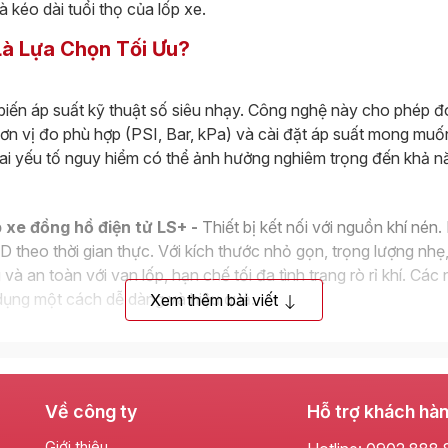
à kéo dài tuổi thọ của lốp xe.
Là Lựa Chọn Tối Ưu?
iến áp suất kỹ thuật số siêu nhạy. Công nghệ này cho phép đo 
n vị đo phù hợp (PSI, Bar, kPa) và cài đặt áp suất mong muốn.
ai yếu tố nguy hiểm có thể ảnh hưởng nghiêm trọng đến khả n
 xe đồng hồ điện tử LS+ -
Thiết bị kết nối với nguồn khí nén
LED theo thời gian thực. Với kích thước nhỏ gọn, trọng lượng nh
à an toàn với van lốp, hạn chế tối đa tình trạng rò rỉ khí. Các
dụng một cách dễ dàng và hiệu quả.
Xem thêm bài viết
Về công ty
Hỗ trợ khách hà
Giới thiệu