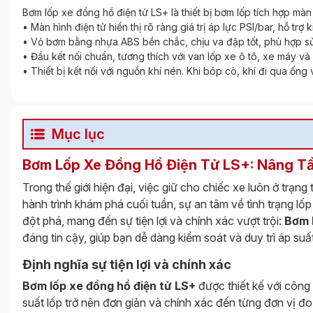
Bơm lốp xe đồng hồ điện tử LS+ là thiết bị bơm lốp tích hợp mà
• Màn hình điện tử hiển thị rõ ràng giá trị áp lực PSI/bar, hỗ trợ
• Vỏ bơm bằng nhựa ABS bền chắc, chịu va đập tốt, phù hợp sử 
• Đầu kết nối chuẩn, tương thích với van lốp xe ô tô, xe máy v
• Thiết bị kết nối với nguồn khí nén. Khi bóp cò, khí đi qua ống 
Mục lục
Bơm Lốp Xe Đồng Hồ Điện Tử LS+: Nâng T
Trong thế giới hiện đại, việc giữ cho chiếc xe luôn ở trạ
hành trình khám phá cuối tuần, sự an tâm về tình trạng lốp 
đột phá, mang đến sự tiện lợi và chính xác vượt trội:
Bơm 
đáng tin cậy, giúp bạn dễ dàng kiểm soát và duy trì áp suấ
Định nghĩa sự tiện lợi và chính xác
Bơm lốp xe đồng hồ điện tử LS+
được thiết kế với công 
suất lốp trở nên đơn giản và chính xác đến từng đơn vị