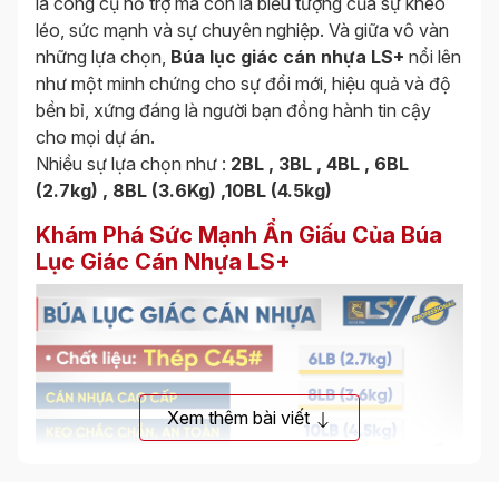
là công cụ hỗ trợ mà còn là biểu tượng của sự khéo
léo, sức mạnh và sự chuyên nghiệp. Và giữa vô vàn
những lựa chọn,
Búa lục giác cán nhựa LS+
nổi lên
như một minh chứng cho sự đổi mới, hiệu quả và độ
bền bỉ, xứng đáng là người bạn đồng hành tin cậy
cho mọi dự án.
Nhiều sự lựa chọn như :
2BL , 3BL , 4BL , 6BL
(2.7kg) , 8BL (3.6Kg) ,10BL (4.5kg)
Khám Phá Sức Mạnh Ẩn Giấu Của Búa
Lục Giác Cán Nhựa LS+
Xem thêm bài viết