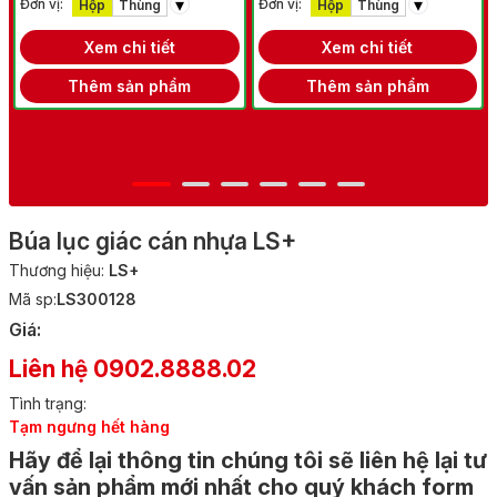
▾
▾
Đơn vị:
Đơn vị:
Hộp
Thùng
Hộp
Thùng
Xem chi tiết
Xem chi tiết
Thêm sản phẩm
Thêm sản phẩm
Búa lục giác cán nhựa LS+
Thương hiệu:
LS+
Mã sp:
LS300128
Giá:
Liên hệ 0902.8888.02
Tình trạng:
Tạm ngưng hết hàng
Hãy để lại thông tin chúng tôi sẽ liên hệ lại tư
vấn sản phẩm mới nhất cho quý khách form