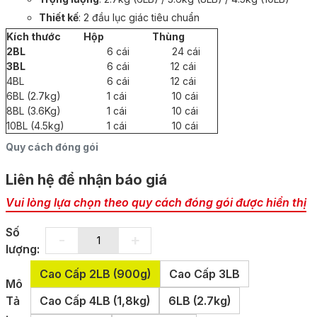
Thiết kế
: 2 đầu lục giác tiêu chuẩn
Kích thước
Hộp
Thùng
2BL
6 cái
24 cái
3BL
6 cái
12 cái
4BL
6 cái
12 cái
6BL (2.7kg)
1 cái
10 cái
8BL (3.6Kg)
1 cái
10 cái
10BL (4.5kg)
1 cái
10 cái
Quy cách đóng gói
Liên hệ để nhận báo giá
Vui lòng lựa chọn theo quy cách đóng gói được hiển thị
Số
-
+
lượng:
Cao Cấp 2LB (900g)
Cao Cấp 3LB
Mô
Tả
Cao Cấp 4LB (1,8kg)
6LB (2.7kg)