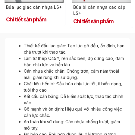
Búa lục giác cán nhựa LS+
Búa bi cán nhựa cao cấp
LS+
Chi tiết sản phẩm
Chi tiết sản phẩm
Thiết kế đầu lục giác: Tạo lực gõ đều, ổn định, hạn
chế trượt khi thao tác.
Làm từ thép C45#, rèn sắc bén, độ cứng cao, đảm
bảo chịu lực và bền lâu.
Cán nhựa chắc chắn: Chống trơn, cầm nắm thoải
mái, giảm rung khi sử dụng.
Chất liệu bền bỉ: Đầu búa chịu lực tốt, ít biến dạng,
tuổi thọ cao.
Kết cấu cân bằng: Dễ kiểm soát lực, thao tác chính
xác.
Gõ mạnh và ổn định: Hiệu quả với nhiều công việc
cần lực chắc.
An toàn khi sử dụng: Cán nhựa chống trượt, giảm
mỏi tay.
Độ bền cao: Phù hợp dùng lâu dài trong xưởng