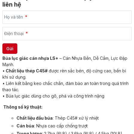
liên hệ
Họ và tên
Điện thoại
Búa lục giác cán nhựa LS+
– Cán Nhựa Bền, Dễ Cầm, Lực Đập
Mạnh.
•
Chất liệu thép C45#
được rèn sắc bén, độ cứng cao, bền bỉ
khi sử dụng.
• Liên kết bằng keo chắc chắn, đảm bảo an toàn trong quá trình
thao tác.
• Búa lục giác dùng cho gõ, phá và công trình nặng
Thông số kỹ thuật:
Chất liệu đầu búa
: Thép C45# xử lý nhiệt
Cán búa
: Nhựa cao cấp chống trượt
Trọng lượng
: 2.7kg (6LB) / 3.6kg (8LB) / 4.5kg (10LB)