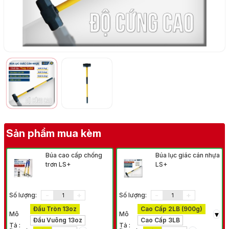
Sản phẩm mua kèm
Búa cao cấp chống
Búa lục giác cán nhựa
trơn LS+
LS+
-
+
-
+
Số lượng:
Số lượng:
Đầu Tròn 13oz
Cao Cấp 2LB (900g)
▾
Mô
Mô
Đầu Vuông 13oz
Cao Cấp 3LB
Tả :
Tả :