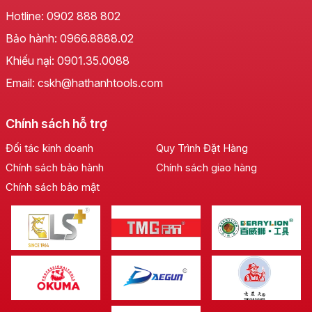
Hotline:
0902 888 802
Bảo hành:
0966.8888.02
Khiếu nại:
0901.35.0088
Email: cskh@hathanhtools.com
Thiết Kế Tối Ưu, Hiệu Suất Vượt Trội
Chính sách hỗ trợ
Búa lục giác cán nhựa LS+
không chỉ sở hữu vẻ
ngoài hiện đại mà còn tích hợp những cải tiến vượt
Đối tác kinh doanh
Quy Trình Đặt Hàng
bậc về mặt kỹ thuật. Đầu búa được chế tác từ thép
Chính sách bảo hành
Chính sách giao hàng
hợp kim chất lượng cao, đảm bảo độ cứng, khả năng
Chính sách bảo mật
chịu va đập mạnh mẽ và chống mài mòn hiệu quả.
Hình dạng lục giác độc đáo giúp tối ưu hóa lực tác
động, cho phép thực hiện các công việc đục, phá,
đóng đinh một cách chính xác và hiệu quả hơn bao
giờ hết. Thiết kế này giảm thiểu sự trượt, đảm bảo mỗi
nhát búa đều phát huy tối đa sức mạnh.
Cán Nhựa Ergonomic, An Toàn và Tiện