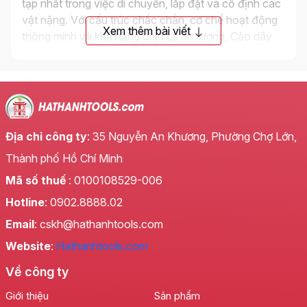
tạp nhất trong việc di chuyển, lắp đặt và cố định các
vật nặng. Với cấu trúc chắc chắn, cơ chế hoạt động
Xem thêm bài viết
thông minh và khả năng chịu tải ấn tượng, Cảo dây
xích LS+ đã trở thành một công cụ không thể thiếu
trong nhiều lĩnh vực.
Địa chỉ công ty
: 35 Nguyễn An Khương, Phường Chợ Lớn,
Thành phố Hồ Chí Minh
Mã số thuế
: 0100108529-006
Hotline
: 0902.8888.02
Email
: cskh@hathanhtools.com
Website
:
Hathanhtools.com
Về công ty
Giới thiệu
Sản phẩm