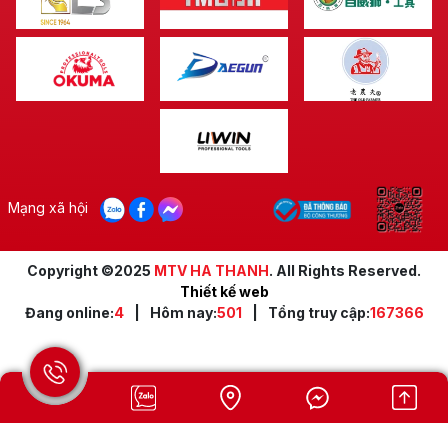
Ứng Dụng Đa Dạng Của Cảo Dây Xích LS+
Sức mạnh và tính linh hoạt của
Cảo dây xích LS+
cho phép nó được ứng dụng rộng rãi trong nhiều
ngành nghề khác nhau:
Xây dựng:
Nâng hạ vật liệu xây dựng, cốt
thép, cấu kiện bê tông, hỗ trợ lắp đặt các công
trình lớn như cầu, đường, tòa nhà cao tầng.
Mạng xã hội
Công nghiệp nặng:
Di chuyển máy móc, thiết
bị nặng trong nhà máy, xưởng sản xuất, cảng
biển.
Copyright ©2025
MTV HA THANH
. All Rights Reserved.
Hàng hải:
Cố định hàng hóa trên tàu, nâng hạ
Thiết kế web
Đang online:
4
|
Hôm nay:
501
|
Tổng truy cập:
167366
neo, bảo trì tàu thuyền.
Logistics và kho bãi:
Vận chuyển và sắp xếp
hàng hóa cồng kềnh, tối ưu hóa không gian
lưu trữ.
Cứu hộ và sửa chữa:
Hỗ trợ kéo xe, di dời
vật cản trong các tình huống khẩn cấp.