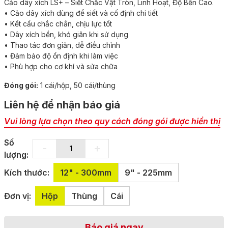
Cảo dây xích LS+ – Siết Chắc Vật Tròn, Linh Hoạt, Độ Bền Cao.
• Cảo dây xích dùng để siết và cố định chi tiết
• Kết cấu chắc chắn, chịu lực tốt
• Dây xích bền, khó giãn khi sử dụng
• Thao tác đơn giản, dễ điều chỉnh
• Đảm bảo độ ổn định khi làm việc
• Phù hợp cho cơ khí và sửa chữa
Đóng gói:
1 cái/hộp, 50 cái/thùng
Liên hệ để nhận báo giá
Vui lòng lựa chọn theo quy cách đóng gói được hiển thị
Số
-
+
lượng:
Kích thước:
12" - 300mm
9" - 225mm
Đơn vị:
Hộp
Thùng
Cái
Báo giá ngay