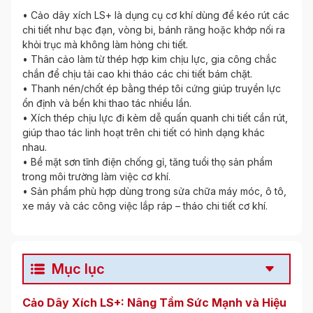
• Cảo dây xích LS+ là dụng cụ cơ khí dùng để kéo rút các
chi tiết như bạc đạn, vòng bi, bánh răng hoặc khớp nối ra
khỏi trục mà không làm hỏng chi tiết.
• Thân cảo làm từ thép hợp kim chịu lực, gia công chắc
chắn để chịu tải cao khi tháo các chi tiết bám chặt.
• Thanh nén/chốt ép bằng thép tôi cứng giúp truyền lực
ổn định và bền khi thao tác nhiều lần.
• Xích thép chịu lực đi kèm dễ quấn quanh chi tiết cần rút,
giúp thao tác linh hoạt trên chi tiết có hình dạng khác
nhau.
• Bề mặt sơn tĩnh điện chống gỉ, tăng tuổi thọ sản phẩm
trong môi trường làm việc cơ khí.
• Sản phẩm phù hợp dùng trong sửa chữa máy móc, ô tô,
xe máy và các công việc lắp ráp – tháo chi tiết cơ khí.
Mục lục
Cảo Dây Xích LS+: Nâng Tầm Sức Mạnh và Hiệu