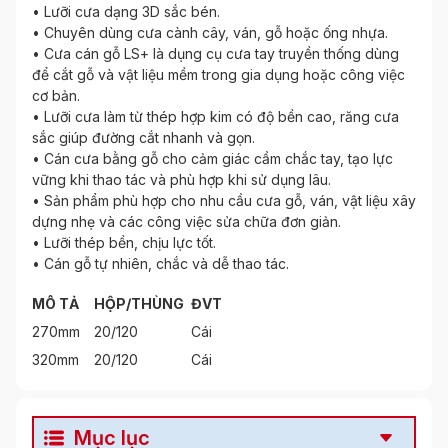
• Lưỡi cưa dạng 3D sắc bén.
• Chuyên dùng cưa cành cây, ván, gỗ hoặc ống nhựa.
• Cưa cán gỗ LS+ là dụng cụ cưa tay truyền thống dùng
để cắt gỗ và vật liệu mềm trong gia dụng hoặc công việc
cơ bản.
• Lưỡi cưa làm từ thép hợp kim có độ bền cao, răng cưa
sắc giúp đường cắt nhanh và gọn.
• Cán cưa bằng gỗ cho cảm giác cầm chắc tay, tạo lực
vững khi thao tác và phù hợp khi sử dụng lâu.
• Sản phẩm phù hợp cho nhu cầu cưa gỗ, ván, vật liệu xây
dựng nhẹ và các công việc sửa chữa đơn giản.
• Lưỡi thép bền, chịu lực tốt.
• Cán gỗ tự nhiên, chắc và dễ thao tác.
MÔ TẢ
HỘP/THÙNG
ĐVT
270mm
20/120
Cái
320mm
20/120
Cái
Mục lục