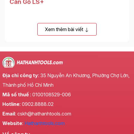
Cán Gỗ LS+
Xem thêm bài viết
Địa chỉ công ty
: 35 Nguyễn An Khương, Phường Chợ Lớn,
Thành phố Hồ Chí Minh
Mã số thuế
: 0100108529-006
Hotline
: 0902.8888.02
Email
: cskh@hathanhtools.com
Website
:
Hathanhtools.com