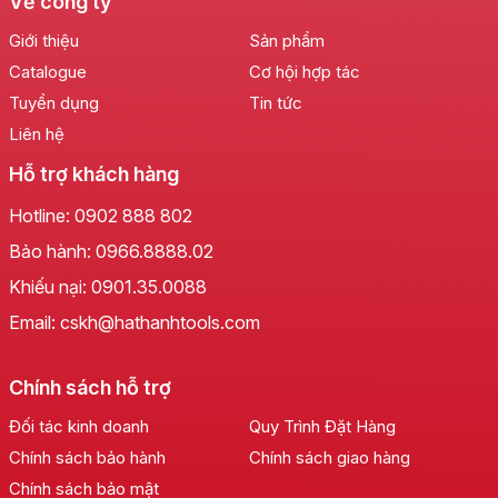
Về công ty
Giới thiệu
Sản phẩm
Catalogue
Cơ hội hợp tác
Tuyển dụng
Tin tức
Liên hệ
Hỗ trợ khách hàng
Hotline:
0902 888 802
Bảo hành:
0966.8888.02
Khiếu nại:
0901.35.0088
Email: cskh@hathanhtools.com
Chính sách hỗ trợ
Thiết Kế Tinh Xảo, Chuẩn Mực Công Thái
Đối tác kinh doanh
Quy Trình Đặt Hàng
Học
Chính sách bảo hành
Chính sách giao hàng
Mỗi chiếc
Cưa cán gỗ LS+
được chế tác tỉ mỉ, chú
Chính sách bảo mật