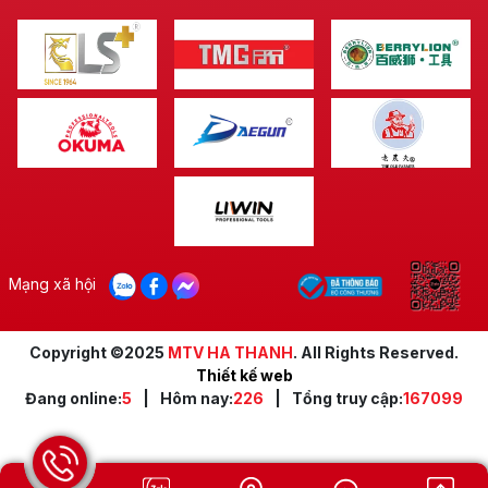
trọng đến từng chi tiết nhỏ nhất. Cán gỗ được lựa
chọn kỹ lưỡng, xử lý bề mặt tinh xảo, mang lại cảm
giác cầm nắm chắc chắn, êm ái và hạn chế tối đa sự
trơn trượt, ngay cả khi làm việc trong điều kiện khắc
nghiệt. Thiết kế công thái học giúp giảm thiểu áp lực
lên cổ tay, mang đến sự thoải mái tối đa cho người sử
dụng trong suốt quá trình làm việc, dù là những công
việc đòi hỏi sự tỉ mỉ hay những dự án quy mô lớn.
Lưỡi Cưa Sắc Bén, Hoạt Động Hiệu Quả
Trái tim của Cưa cán gỗ LS+ chính là lưỡi cưa. Được
chế tạo từ hợp kim thép cao cấp, trải qua quy trình
Mạng xã hội
nhiệt luyện nghiêm ngặt, lưỡi cưa sở hữu độ cứng, độ
bền và khả năng giữ bén đáng kinh ngạc. Cho dù bạn
Copyright ©2025
MTV HA THANH
. All Rights Reserved.
cần cắt gỗ cứng, gỗ mềm, hay thậm chí là các vật
Thiết kế web
liệu composite, Cưa cán gỗ LS+ ,đều đáp ứng xuất
Đang online:
5
|
Hôm nay:
226
|
Tổng truy cập:
167099
sắc, mang lại những đường cắt ngọt, chính xác và tiết
kiệm sức lực.
Cưa Cán Gỗ LS+ - Ứng Dụng Rộng Rãi