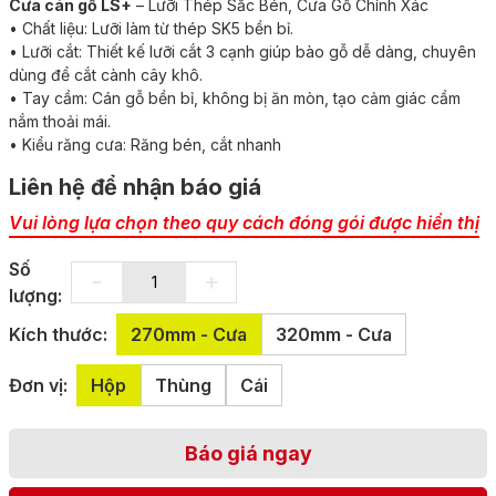
Cưa cán gỗ LS+
– Lưỡi Thép Sắc Bén, Cưa Gỗ Chính Xác
• Chất liệu: Lưỡi làm từ thép SK5 bền bỉ.
• Lưỡi cắt: Thiết kế lưỡi cắt 3 cạnh giúp bào gỗ dễ dàng, chuyên
dùng để cắt cành cây khô.
• Tay cầm: Cán gỗ bền bỉ, không bị ăn mòn, tạo cảm giác cầm
nắm thoải mái.
• Kiểu răng cưa: Răng bén, cắt nhanh
Liên hệ để nhận báo giá
Vui lòng lựa chọn theo quy cách đóng gói được hiển thị
Số
-
+
lượng:
Kích thước:
270mm - Cưa
320mm - Cưa
Đơn vị:
Hộp
Thùng
Cái
Báo giá ngay