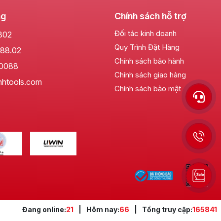
ng
Chính sách hỗ trợ
Đối tác kinh doanh
802
Quy Trình Đặt Hàng
88.02
Chính sách bảo hành
.0088
 khi sử dụng trong thời gian dài.
Chiều dài tổng thể của
Chính sách giao hàng
nhtools.com
 dàng thay thế, với cơ chế trượt hoặc bấm để điều chỉnh
Chính sách bảo mật
 đập tốt, đồng thời tích hợp bề mặt chống trượt, mang lại
mình trên thị trường dụng cụ cầm tay.
Đang online:
21
|
Hôm nay:
66
|
Tổng truy cập:
165841