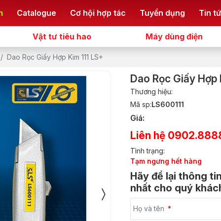
m
Catalogue
Cơ hội hợp tác
Tuyển dụng
Tin t
Vật tư tiêu hao
Máy dùng điện
Dao Rọc Giấy Hợp Kim 111 LS+
Dao Rọc Giấy Hợp 
Thương hiệu:
Mã sp:
LS600111
Giá:
Liên hệ 0902.888
Tình trạng:
Tạm ngưng hết hàng
Hãy để lại thông ti
nhất cho quý khách
Họ và tên