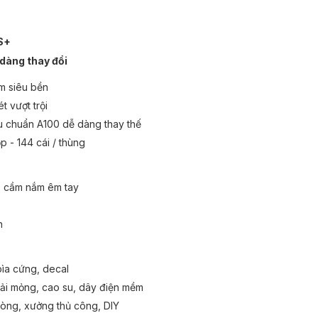
LS+
 dàng thay đổi
im siêu bền
t vượt trội
u chuẩn A100 dễ dàng thay thế
ộp - 144 cái / thùng
, cầm nắm êm tay
n
bìa cứng, decal
vải mỏng, cao su, dây điện mềm
hòng, xưởng thủ công, DIY