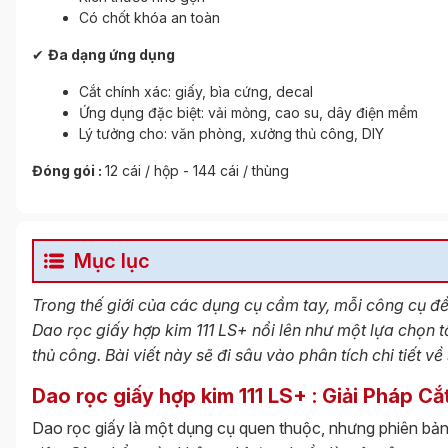
Có chốt khóa an toàn
✔
Đa dạng ứng dụng
Cắt chính xác: giấy, bìa cứng, decal
Ứng dụng đặc biệt: vải mỏng, cao su, dây điện mềm
Lý tưởng cho: văn phòng, xưởng thủ công, DIY
Đóng gói :
12 cái / hộp - 144 cái / thùng
Mục lục
Trong thế giới của các dụng cụ cầm tay, mỗi công cụ đề
Dao rọc giấy hợp kim 111 LS+ nổi lên như một lựa chọn
thủ công. Bài viết này sẽ đi sâu vào phân tích chi tiết 
Dao rọc giấy hợp kim 111 LS+ : Giải Pháp Cắ
Dao rọc giấy là một dụng cụ quen thuộc, nhưng phiên bả