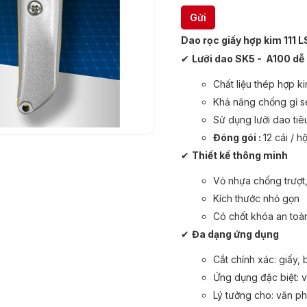
Dao rọc giấy hợp kim 111 
✔
Lưỡi dao SK5 - A100 dễ
Chất liệu thép hợp k
Khả năng chống gỉ sé
Sử dụng lưỡi dao tiê
Đóng gói :
12 cái / h
✔
Thiết kế thông minh
Vỏ nhựa chống trượt
Kích thước nhỏ gọn
Có chốt khóa an toà
✔
Đa dạng ứng dụng
Cắt chính xác: giấy, 
Ứng dụng đặc biệt: 
Lý tưởng cho: văn p