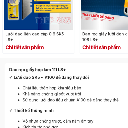
Lưỡi dao liền cao cấp 0.6 SK5
Dao rọc giấy lưỡi đen 
LS+
108 LS+
Chi tiết sản phẩm
Chi tiết sản phẩm
Dao rọc giấy hợp kim 111 LS+
✔
Lưỡi dao SK5 - A100 dễ dàng thay đổi
Chất liệu thép hợp kim siêu bền
Khả năng chống gỉ sét vượt trội
Sử dụng lưỡi dao tiêu chuẩn A100 dễ dàng thay thế
✔
Thiết kế thông minh
Vỏ nhựa chống trượt, cầm nắm êm tay
Kích thước nhỏ gọn