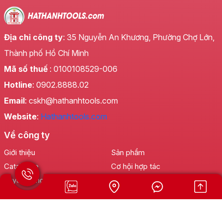
Địa chỉ công ty
: 35 Nguyễn An Khương, Phường Chợ Lớn,
Thành phố Hồ Chí Minh
Mã số thuế
: 0100108529-006
Hotline
: 0902.8888.02
Email
: cskh@hathanhtools.com
Website
:
Hathanhtools.com
Về công ty
Giới thiệu
Sản phẩm
Catalogue
Cơ hội hợp tác
Tuyển dụng
Tin tức
Liên hệ
Hỗ trợ khách hàng