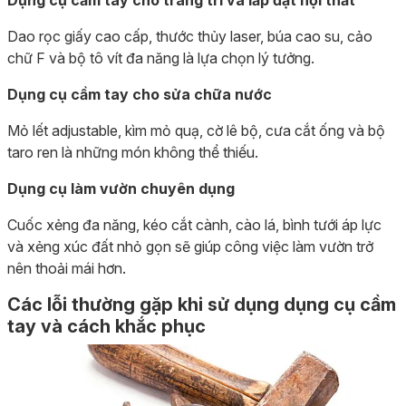
Dụng cụ cầm tay cho trang trí và lắp đặt nội thất
Dao rọc giấy cao cấp, thước thủy laser, búa cao su, cảo
chữ F và bộ tô vít đa năng là lựa chọn lý tưởng.
Dụng cụ cầm tay cho sửa chữa nước
Mỏ lết adjustable, kìm mỏ quạ, cờ lê bộ, cưa cắt ống và bộ
taro ren là những món không thể thiếu.
Dụng cụ làm vườn chuyên dụng
Cuốc xẻng đa năng, kéo cắt cành, cào lá, bình tưới áp lực
và xẻng xúc đất nhỏ gọn sẽ giúp công việc làm vườn trở
nên thoải mái hơn.
Các lỗi thường gặp khi sử dụng dụng cụ cầm
tay và cách khắc phục