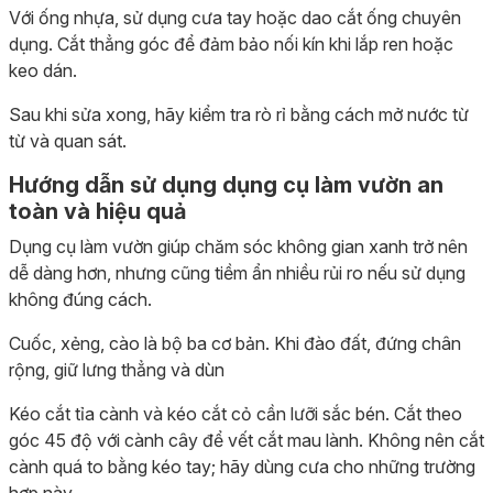
Với ống nhựa, sử dụng cưa tay hoặc dao cắt ống chuyên
dụng. Cắt thẳng góc để đảm bảo nối kín khi lắp ren hoặc
keo dán.
Sau khi sửa xong, hãy kiểm tra rò rỉ bằng cách mở nước từ
từ và quan sát.
Hướng dẫn sử dụng dụng cụ làm vườn an
toàn và hiệu quả
Dụng cụ làm vườn giúp chăm sóc không gian xanh trở nên
dễ dàng hơn, nhưng cũng tiềm ẩn nhiều rủi ro nếu sử dụng
không đúng cách.
Cuốc, xẻng, cào là bộ ba cơ bản. Khi đào đất, đứng chân
rộng, giữ lưng thẳng và dùn
Kéo cắt tỉa cành và kéo cắt cỏ cần lưỡi sắc bén. Cắt theo
góc 45 độ với cành cây để vết cắt mau lành. Không nên cắt
cành quá to bằng kéo tay; hãy dùng cưa cho những trường