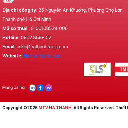
Địa chỉ công ty
: 35 Nguyễn An Khương, Phường Chợ Lớn,
Thành phố Hồ Chí Minh
Mã số thuế
: 0100108529-006
Hotline
: 0902.8888.02
Email
: cskh@hathanhtools.com
Website
:
Hathanhtools.com
Mạng xã hội
Copyright ©2025
MTV HA THANH
. All Rights Reserved.
Thiết