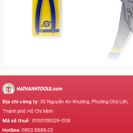
Địa chỉ công ty
: 35 Nguyễn An Khương, Phường Chợ Lớn,
Thành phố Hồ Chí Minh
Mã số thuế
: 0100108529-006
Hotline
: 0902.8888.02