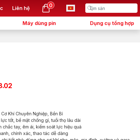
0
ức
Liên hệ
Máy dùng pin
Dụng cụ tổng hợp
8.02
 Cơ Khí Chuyên Nghiệp, Bền Bỉ
ực tốt, bề mặt chống gỉ, tuổi thọ lâu dài
 chắc tay, êm ái, kiểm soát lực hiệu quả
nhanh, chính xác, thao tác dễ dàng
 chi tiết nhỏ; dùng cho cơ khí nhẹ, mộc, gia đình, xưởng và gara