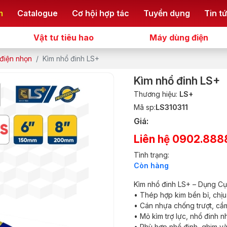
m
Catalogue
Cơ hội hợp tác
Tuyển dụng
Tin t
Vật tư tiêu hao
Máy dùng điện
 điện nhọn
Kìm nhổ đinh LS+
Kìm nhổ đinh LS+
Thương hiệu:
LS+
Mã sp:
LS310311
Giá:
Liên hệ 0902.888
Tình trạng:
Còn hàng
Kìm nhổ đinh LS+ – Dụng Cụ
• Thép hợp kim bền bỉ, chịu l
• Cán nhựa chống trượt, cầm
• Mỏ kìm trợ lực, nhổ đinh 
• Phù hợp nhổ đinh, ghim và