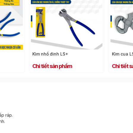
Kìm nhổ đinh LS+
Kìm cua L
Chi tiết sản phẩm
Chi tiết
ắp ráp.
nh.