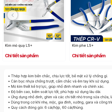
Kìm mỏ quạ LS+
Kìm phe LS+
Chi tiết sản phẩm
Chi tiết sản phẩm
• Thép hợp kim bền chắc, chịu lực tốt, bề mặt xử lý chống gỉ.
• Cán bọc nhựa chống trượt, cầm chắc và êm tay khi sử dụng.
• Mỏ kìm thiết kế trợ lực, giúp nhổ đinh nhanh và chính xác.
• Độ bền cao, kiểm soát lực tốt, phù hợp sử dụng lâu dài.
• Ứng dụng nhổ đinh, ghim và các chi tiết nhỏ trong sửa chữa, l
• Dùng trong cơ khí nhẹ, mộc, gia đình, xưởng, gara và công trì
• Quy cách đóng gói: 6 cái/hộp, 60 cái/thùng.