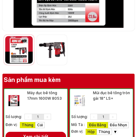
Sản phẩm mua kèm
Máy đục bê tông
Mũi đục bê tông tròn
17mm 1600W 8053
gài 18" LS+
-
+
-
+
Số lượng:
Số lượng:
Đơn vị:
Mô Tả :
Thùng
Cái
Đầu Bằng
Đầu Nhọn
▾
Đơn vị:
Hộp
Thùng
Xem chi tiết