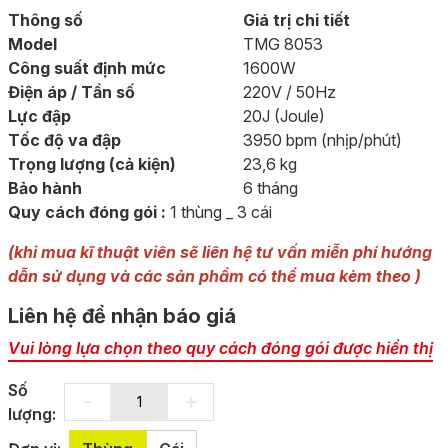
Thông số
Giá trị chi tiết
Model
TMG 8053
Công suất định mức
1600W
Điện áp / Tần số
220V / 50Hz
Lực đập
20J (Joule)
Tốc độ va đập
3950 bpm (nhịp/phút)
Trọng lượng (cả kiện)
23,6 kg
Bảo hành
6 tháng
Quy cách đóng gói :
1 thùng _ 3 cái
(khi mua kĩ thuật viên sẽ liên hệ tư vấn miễn phí hướng
dẫn sử dụng và các sản phẩm có thể mua kèm theo )
Liên hệ để nhận báo giá
Vui lòng lựa chọn theo quy cách đóng gói được hiển thị
Số
-
+
lượng: