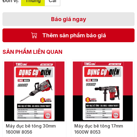
Đơn vị:
Thùng
Cái
Báo giá ngay
Thêm sản phẩm báo giá
SẢN PHẨM LIÊN QUAN
Máy đục bê tông 30mm
Máy đục bê tông 17mm
1600W 8056
1600W 8053