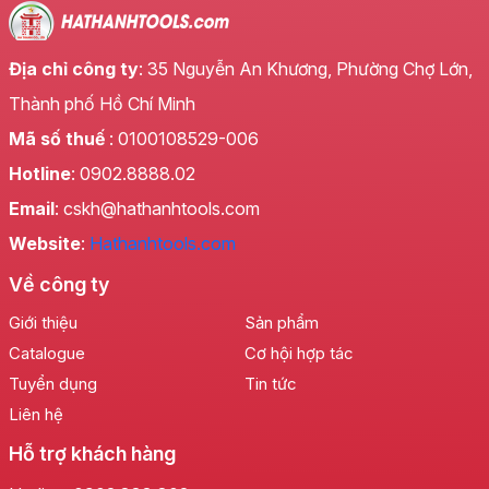
Địa chỉ công ty
: 35 Nguyễn An Khương, Phường Chợ Lớn,
Thành phố Hồ Chí Minh
Mã số thuế
: 0100108529-006
Hotline
: 0902.8888.02
Email
: cskh@hathanhtools.com
Website
:
Hathanhtools.com
Sức Mạnh Vượt Trội, Hiệu Suất Đỉnh Cao
Về công ty
Với công suất mạnh mẽ 1600W,
Máy đục bê tông
Giới thiệu
Sản phẩm
17mm 1600W 8053
- Có Chức Năng Chống Rung ,
Catalogue
Cơ hội hợp tác
sở hữu khả năng đục phá ấn tượng, dễ dàng xử lý
các loại vật liệu cứng như bê tông, đá, gạch mà
Tuyển dụng
Tin tức
không hề gặp trở ngại. Tốc độ đập cao kết hợp với
Liên hệ
lực đập mạnh mẽ giúp rút ngắn thời gian thi công
Hỗ trợ khách hàng
đáng kể, nâng cao năng suất lao động cho người sử
dụng. Đây là một giải pháp tối ưu cho các công việc