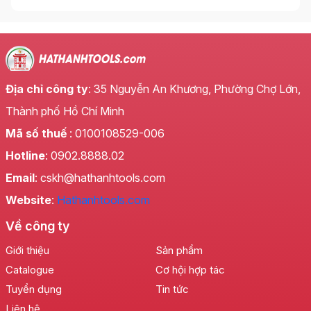
cao cấp, sản phẩm này đã chinh phục được cả
những người dùng khó tính nhất trong ngành xây
dựng, sửa chữa và lắp ráp.
Chất Liệu Thượng Hạng – Nền Tảng Bền
Vững
Địa chỉ công ty
: 35 Nguyễn An Khương, Phường Chợ Lớn,
Điểm nhấn đầu tiên và quan trọng nhất của mỏ lết
Thành phố Hồ Chí Minh
trắng cao cấp LS+ chính là chất liệu cấu tạo. Được
Mã số thuế
: 0100108529-006
chế tác từ hợp kim thép chrome-vanadium cao cấp,
sản phẩm sở hữu độ cứng vượt trội, khả năng chống
Hotline
: 0902.8888.02
mài mòn ấn tượng và khả năng chịu lực tuyệt vời. Lớp
Email
: cskh@hathanhtools.com
phủ trắng đặc biệt không chỉ mang lại vẻ ngoài sang
Website
:
Hathanhtools.com
trọng, chuyên nghiệp mà còn tăng cường khả năng
chống ăn mòn, gỉ sét, đảm bảo tuổi thọ lâu dài ngay
Về công ty
cả trong môi trường làm việc khắc nghiệt.
Giới thiệu
Sản phẩm
Thiết Kế Thông Minh – Tối Ưu Hóa Hiệu
Catalogue
Cơ hội hợp tác
Suất
Tuyển dụng
Tin tức
Mỏ lết trắng cao cấp LS+
được thiết kế với tiêu chí
Liên hệ