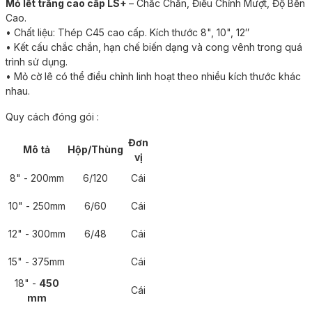
Mỏ lết trắng cao cấp LS+
– Chắc Chắn, Điều Chỉnh Mượt, Độ Bền
Cao.
• Chất liệu: Thép C45 cao cấp. Kích thước 8", 10", 12″
• Kết cấu chắc chắn, hạn chế biến dạng và cong vênh trong quá
trình sử dụng.
• Mỏ cờ lê có thể điều chỉnh linh hoạt theo nhiều kích thước khác
nhau.
Quy cách đóng gói :
Đơn
Mô tả
Hộp/Thùng
vị
8" - 200mm
6/120
Cái
10" - 250mm
6/60
Cái
12" - 300mm
6/48
Cái
15" - 375mm
Cái
18" -
450
Cái
mm