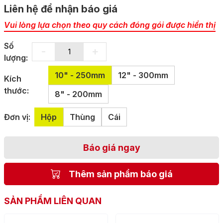
Liên hệ để nhận báo giá
Vui lòng lựa chọn theo quy cách đóng gói được hiển thị
Số
-
+
lượng:
10" - 250mm
12" - 300mm
Kích
thước:
8" - 200mm
Đơn vị:
Hộp
Thùng
Cái
Báo giá ngay
Thêm sản phẩm báo giá
SẢN PHẨM LIÊN QUAN