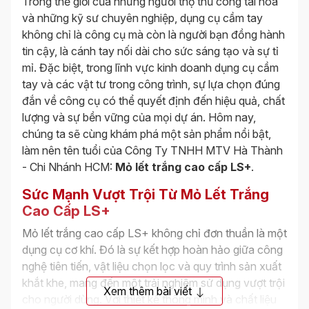
Trong thế giới của những người thợ thủ công tài hoa
và những kỹ sư chuyên nghiệp, dụng cụ cầm tay
không chỉ là công cụ mà còn là người bạn đồng hành
tin cậy, là cánh tay nối dài cho sức sáng tạo và sự tỉ
mỉ. Đặc biệt, trong lĩnh vực kinh doanh dụng cụ cầm
tay và các vật tư trong công trình, sự lựa chọn đúng
đắn về công cụ có thể quyết định đến hiệu quả, chất
lượng và sự bền vững của mọi dự án. Hôm nay,
chúng ta sẽ cùng khám phá một sản phẩm nổi bật,
làm nên tên tuổi của Công Ty TNHH MTV Hà Thành
- Chi Nhánh HCM:
Mỏ lết trắng cao cấp LS+
.
Sức Mạnh Vượt Trội Từ Mỏ Lết Trắng
Cao Cấp LS+
Mỏ lết trắng cao cấp LS+ không chỉ đơn thuần là một
dụng cụ cơ khí. Đó là sự kết hợp hoàn hảo giữa công
nghệ tiên tiến, vật liệu chọn lọc và quy trình sản xuất
khắt khe, mang đến một trải nghiệm sử dụng vượt trội
Xem thêm bài viết
cho người dùng. Với thiết kế thông minh và chất liệu