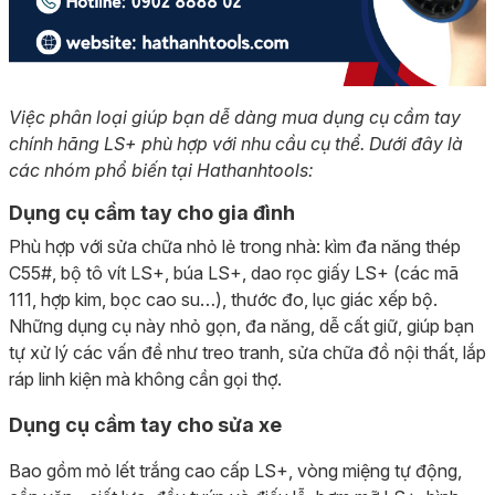
Việc phân loại giúp bạn dễ dàng mua dụng cụ cầm tay
chính hãng LS+ phù hợp với nhu cầu cụ thể. Dưới đây là
các nhóm phổ biến tại Hathanhtools:
Dụng cụ cầm tay cho gia đình
Phù hợp với sửa chữa nhỏ lẻ trong nhà: kìm đa năng thép
C55#, bộ tô vít LS+, búa LS+, dao rọc giấy LS+ (các mã
111, hợp kim, bọc cao su…), thước đo, lục giác xếp bộ.
Những dụng cụ này nhỏ gọn, đa năng, dễ cất giữ, giúp bạn
tự xử lý các vấn đề như treo tranh, sửa chữa đồ nội thất, lắp
ráp linh kiện mà không cần gọi thợ.
Dụng cụ cầm tay cho sửa xe
Bao gồm mỏ lết trắng cao cấp LS+, vòng miệng tự động,