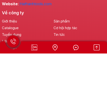
Website
:
Hathanhtools.com
Về công ty
Giới thiệu
Sản phẩm
Catalogue
Cơ hội hợp tác
Tuyển dụng
Tin tức
Liên hệ
Hỗ trợ khách hàng
Hotline:
0902 888 802
Bảo hành:
0966.8888.02
Khiếu nại:
0901.35.0088
Email: cskh@hathanhtools.com
Chính sách hỗ trợ
Đối tác kinh doanh
Quy Trình Đặt Hàng