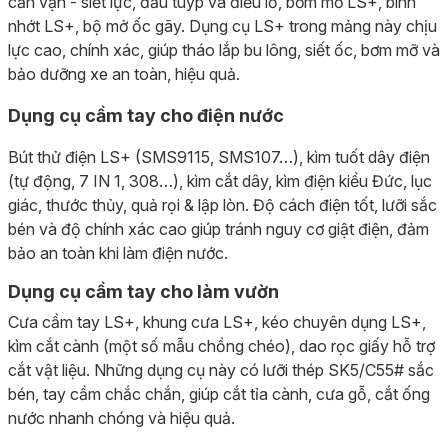
cần vặn - siết lực, đầu tuýp và điếu lỗ, bơm mỡ LS+, bình
nhớt LS+, bộ mở ốc gãy. Dụng cụ LS+ trong mảng này chịu
lực cao, chính xác, giúp tháo lắp bu lông, siết ốc, bơm mỡ và
bảo dưỡng xe an toàn, hiệu quả.
Dụng cụ cầm tay cho điện nước
Bút thử điện LS+ (SMS9115, SMS107…), kìm tuốt dây điện
(tự động, 7 IN 1, 308…), kìm cắt dây, kìm điện kiểu Đức, lục
giác, thước thủy, quả rọi & lập lòn. Độ cách điện tốt, lưỡi sắc
bén và độ chính xác cao giúp tránh nguy cơ giật điện, đảm
bảo an toàn khi làm điện nước.
Dụng cụ cầm tay cho làm vườn
Cưa cầm tay LS+, khung cưa LS+, kéo chuyên dụng LS+,
kìm cắt cành (một số mẫu chồng chéo), dao rọc giấy hỗ trợ
cắt vật liệu. Những dụng cụ này có lưỡi thép SK5/C55# sắc
bén, tay cầm chắc chắn, giúp cắt tỉa cành, cưa gỗ, cắt ống
nước nhanh chóng và hiệu quả.