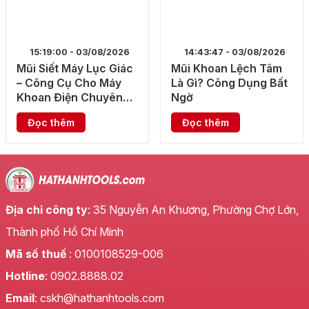
15:19:00 - 03/08/2026
14:43:47 - 03/08/2026
Mũi Siết Máy Lục Giác
Mũi Khoan Lệch Tâm
– Công Cụ Cho Máy
Là Gì? Công Dụng Bất
Khoan Điện Chuyên
Ngờ
Dụng
Đọc thêm
Đọc thêm
Địa chỉ công ty
: 35 Nguyễn An Khương, Phường Chợ Lớn,
Thành phố Hồ Chí Minh
Mã số thuế
: 0100108529-006
Hotline
: 0902.8888.02
Email
: cskh@hathanhtools.com