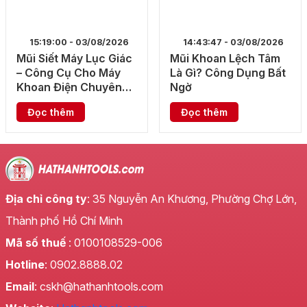
15:19:00 - 03/08/2026
14:43:47 - 03/08/2026
Mũi Siết Máy Lục Giác
Mũi Khoan Lệch Tâm
– Công Cụ Cho Máy
Là Gì? Công Dụng Bất
Khoan Điện Chuyên
Ngờ
Dụng
Đọc thêm
Đọc thêm
Địa chỉ công ty
: 35 Nguyễn An Khương, Phường Chợ Lớn,
Thành phố Hồ Chí Minh
Mã số thuế
: 0100108529-006
Hotline
: 0902.8888.02
Email
: cskh@hathanhtools.com