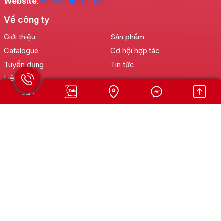
Website
:
Hathanhtools.com
Về công ty
Giới thiệu
Sản phẩm
Catalogue
Cơ hội hợp tác
Tuyển dụng
Tin tức
Liên hệ
Hỗ trợ khách hàng
Hotline:
0902 888 802
Bảo hành:
0966.8888.02
Khiếu nại:
0901.35.0088
Email: cskh@hathanhtools.com
Chính sách hỗ trợ
Đối tác kinh doanh
Quy Trình Đặt Hàng