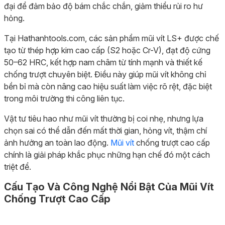
đại để đảm bảo độ bám chắc chắn, giảm thiểu rủi ro hư
hỏng.
Tại Hathanhtools.com, các sản phẩm mũi vít LS+ được chế
tạo từ thép hợp kim cao cấp (S2 hoặc Cr-V), đạt độ cứng
50–62 HRC, kết hợp nam châm từ tính mạnh và thiết kế
chống trượt chuyên biệt. Điều này giúp mũi vít không chỉ
bền bỉ mà còn nâng cao hiệu suất làm việc rõ rệt, đặc biệt
trong môi trường thi công liên tục.
Vật tư tiêu hao như mũi vít thường bị coi nhẹ, nhưng lựa
chọn sai có thể dẫn đến mất thời gian, hỏng vít, thậm chí
ảnh hưởng an toàn lao động.
Mũi vít
chống trượt cao cấp
chính là giải pháp khắc phục những hạn chế đó một cách
triệt để.
Cấu Tạo Và Công Nghệ Nổi Bật Của Mũi Vít
Chống Trượt Cao Cấp