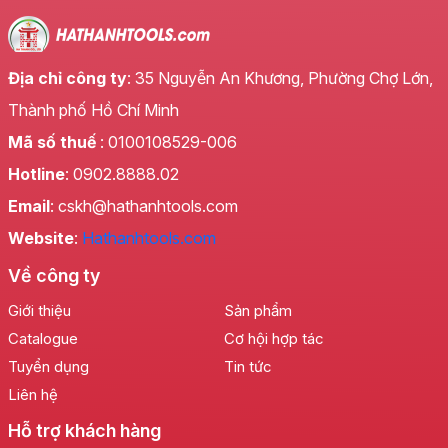
Địa chỉ công ty
: 35 Nguyễn An Khương, Phường Chợ Lớn,
Thành phố Hồ Chí Minh
Mã số thuế
: 0100108529-006
Hotline
: 0902.8888.02
Email
: cskh@hathanhtools.com
Website
:
Hathanhtools.com
Về công ty
Giới thiệu
Sản phẩm
Catalogue
Cơ hội hợp tác
Thước thủy nhựa LS+ – Biểu Tượng Của
Tuyển dụng
Tin tức
Chất Lượng và Độ Bền
Liên hệ
Thước thủy nhựa LS+ không chỉ là một dụng cụ đo
Hỗ trợ khách hàng
lường thông thường. Đó là kết quả của quá trình