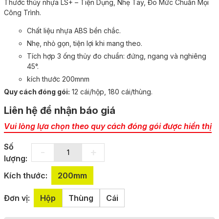
Thước thủy nhựa LS+ – Tiện Dụng, Nhẹ Tay, Đo Mức Chuẩn Mọi
Công Trình.
Chất liệu nhựa ABS bền chắc.
Nhẹ, nhỏ gọn, tiện lợi khi mang theo.
Tích hợp 3 ống thủy đo chuẩn: đứng, ngang và nghiêng
45°.
kích thước 200mnm
Quy cách đóng gói:
12 cái/hộp, 180 cái/thùng.
Liên hệ để nhận báo giá
Vui lòng lựa chọn theo quy cách đóng gói được hiển thị
Số
-
+
lượng:
Kích thước:
200mm
Đơn vị:
Hộp
Thùng
Cái