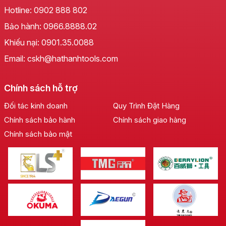
nghiên cứu và phát triển không ngừng, nhằm mang
Hotline:
0902 888 802
đến một sản phẩm vượt trội về mọi mặt. Được chế
Bảo hành:
0966.8888.02
tạo từ nhựa cao cấp,
Thước thủy nhựa LS+
sở hữu
Khiếu nại:
0901.35.0088
khả năng chống chịu va đập, ăn mòn và tác động
của môi trường, đảm bảo tuổi thọ lâu dài ngay cả
Email: cskh@hathanhtools.com
trong điều kiện làm việc khắc nghiệt nhất.
Chính sách hỗ trợ
Thiết Kế Thông Minh Cho Trải Nghiệm Vượt
Trội
Đối tác kinh doanh
Quy Trình Đặt Hàng
Điểm nổi bật của
Thước thủy nhựa LS+
nằm ở thiết
Chính sách bảo hành
Chính sách giao hàng
kế thông minh và tiện dụng. Các ống thủy được thiết
Chính sách bảo mật
kế với độ nhạy cao, cho phép hiển thị mức độ cân
bằng một cách rõ ràng và chính xác. Vạch chia rõ
ràng, dễ đọc giúp người dùng nhanh chóng xác định
phương ngang, phương dọc hoặc các góc nghiêng,
phục vụ đa dạng các ứng dụng.
Tại Sao Nên Lựa Chọn Thước Thủy
Nhựa LS+ Cho Công Việc Của Bạn?