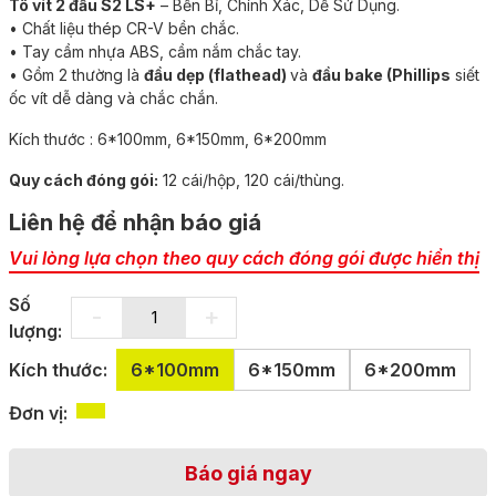
Tô vít 2 đầu S2 LS+
– Bền Bỉ, Chính Xác, Dễ Sử Dụng.
• Chất liệu thép CR-V bền chắc.
• Tay cầm nhựa ABS, cầm nắm chắc tay.
• Gồm 2 thường là
đầu dẹp (flathead)
và
đầu bake (Phillips
siết
ốc vít dễ dàng và chắc chắn.
Kích thước : 6*100mm, 6*150mm, 6*200mm
Quy cách đóng gói:
12 cái/hộp, 120 cái/thùng.
Liên hệ để nhận báo giá
Vui lòng lựa chọn theo quy cách đóng gói được hiển thị
Số
-
+
lượng:
Kích thước:
6*100mm
6*150mm
6*200mm
Đơn vị:
Báo giá ngay