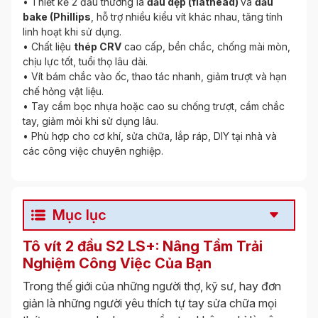
• Thiết kế 2 đầu thường là
đầu dẹp (flathead)
và
đầu
bake (Phillips
, hỗ trợ nhiều kiểu vít khác nhau, tăng tính
linh hoạt khi sử dụng.
• Chất liệu
thép CRV
cao cấp, bền chắc, chống mài mòn,
chịu lực tốt, tuổi thọ lâu dài.
• Vít bám chắc vào ốc, thao tác nhanh, giảm trượt và hạn
chế hỏng vật liệu.
• Tay cầm bọc nhựa hoặc cao su chống trượt, cầm chắc
tay, giảm mỏi khi sử dụng lâu.
• Phù hợp cho cơ khí, sửa chữa, lắp ráp, DIY tại nhà và
các công việc chuyên nghiệp.
Mục lục
Tô vít 2 đầu S2 LS+: Nâng Tầm Trải
Nghiệm Công Việc Của Bạn
Trong thế giới của những người thợ, kỹ sư, hay đơn
giản là những người yêu thích tự tay sửa chữa mọi