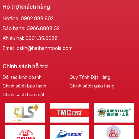
Hỗ trợ khách hàng
Hotline:
0902 888 802
Bảo hành:
0966.8888.02
Khiếu nại:
0901.35.0088
Email: cskh@hathanhtools.com
Chính sách hỗ trợ
Đối tác kinh doanh
Quy Trình Đặt Hàng
Chất Lượng Thép Vượt Trội:
Chính sách bảo hành
Chính sách giao hàng
Điểm nhấn làm nên sự khác biệt của
Tô vít 2 đầu S2
Chính sách bảo mật
LS+
chính là chất liệu
thép CRV cao cấp
. Đây là loại
thép được biết đến với độ cứng vượt trội, khả năng
chống mài mòn tuyệt vời và độ bền bỉ ấn tượng. Nhờ
vậy, mũi tô vít luôn giữ được hình dạng ban đầu sau
thời gian dài sử dụng, ngay cả trong những điều kiện
làm việc khắc nghiệt nhất. Bạn sẽ không còn phải lo