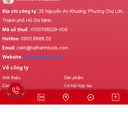
Địa chỉ công ty
: 35 Nguyễn An Khương, Phường Chợ Lớn,
Thành phố Hồ Chí Minh
Mã số thuế
: 0100108529-006
Hotline
: 0902.8888.02
Email
: cskh@hathanhtools.com
Website
:
Hathanhtools.com
Về công ty
Giới thiệu
Sản phẩm
Catalogue
Cơ hội hợp tác
Tuyển dụng
Tin tức
Liên hệ
Hỗ trợ khách hàng
Hotline:
0902 888 802