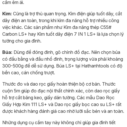
cầm êm ái.
Kìm:
Cũng là trợ thủ quan trọng. Kìm điện giúp tuốt dây, cắt
dây điện an toàn, trong khi kìm đa năng hỗ trợ nhiều công
việc khác. Các sản phẩm như Kìm đa năng thép C55#
Carbon LS+ hay Kìm tuốt dây điện 7 IN 1 LS+ là lựa chọn lý
tưởng cho gia đình.
Búa:
Dùng để đóng đinh, gõ chỉnh đồ đạc. Nên chọn búa
có đầu bằng và đầu nhổ đinh, trọng lượng vừa phải khoảng
300-500g để dễ sử dụng. Búa LS+ tại Hathanhtools có độ
bền cao, cán chống trượt.
Thước đo và dao rọc giấy hoàn thiện bộ cơ bản. Thước
cuộn 5m giúp đo đạc nội thất chính xác, còn dao rọc giấy
hỗ trợ cắt băng keo, giấy dán tường. Các mẫu Dao Rọc
Giấy Hợp Kim 111 LS+ và Dao rọc giấy bọc cao su LS+ rất
được khách hàng đánh giá cao nhờ lưỡi sắc bén và an toàn.
Những dụng cụ cầm tay này không chỉ giúp gia đình tiết