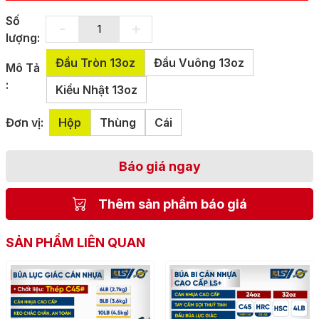
Số
-
+
lượng:
Đầu Tròn 13oz
Đầu Vuông 13oz
Mô Tả
:
Kiểu Nhật 13oz
Đơn vị:
Hộp
Thùng
Cái
Báo giá ngay
Thêm sản phẩm báo giá
SẢN PHẨM LIÊN QUAN