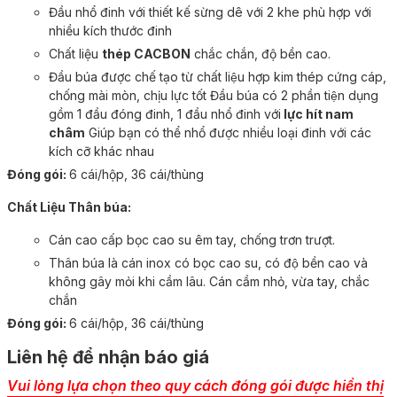
Đầu nhổ đinh với thiết kế sừng dê với 2 khe phù hợp với
nhiều kích thước đinh
Chất liệu
thép CACBON
chắc chắn, độ bền cao.
Đầu búa được chế tạo từ chất liệu hợp kim thép cứng cáp,
chống mài mòn, chịu lực tốt Đầu búa có 2 phần tiện dụng
gồm 1 đầu đóng đinh, 1 đầu nhổ đinh với
lực hít nam
châm
Giúp bạn có thể nhổ được nhiều loại đinh với các
kích cỡ khác nhau
Đóng gói:
6 cái/hộp, 36 cái/thùng
Chất Liệu Thân búa:
Cán cao cấp bọc cao su êm tay, chống trơn trượt.
Thân búa là cán inox có bọc cao su, có độ bền cao và
không gây mỏi khi cầm lâu. Cán cầm nhỏ, vừa tay, chắc
chắn
Đóng gói:
6 cái/hộp, 36 cái/thùng
Liên hệ để nhận báo giá
Vui lòng lựa chọn theo quy cách đóng gói được hiển thị