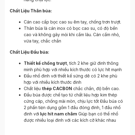
Chất Liệu Thân búa:
Cán cao cấp bọc cao su êm tay, chống trơn trượt.
Thân búa là cán inox có bọc cao su, có độ bền
cao và không gây mỏi khi cầm lâu. Cán cầm nhỏ,
vừa tay, chắc chắn
Chất Liệu Đầu búa:
Thiết kế chống trượt
, tích 2 khe giữ đinh thông
minh phù hợp với nhiều kích thước có lực hít mạnh
Đầu nhổ đinh với thiết kế sừng dê có 2 khe phù
hợp với nhiều kích thước đinh
Chất liệu
thép CACBON
chắc chắn, độ bền cao.
Đầu búa được chế tạo từ chất liệu hợp kim thép
cứng cáp, chống mài mòn, chịu lực tốt Đầu búa có
2 phần tiện dụng gồm 1 đầu đóng đinh, 1 đầu nhổ
đinh với
lực hít nam châm
Giúp bạn có thể nhổ
được nhiều loại đinh với các kích cỡ khác nhau