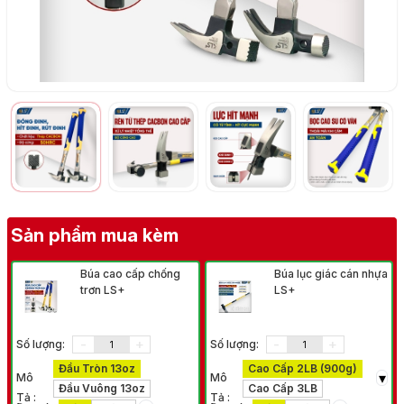
Sản phẩm mua kèm
Búa cao cấp chống
Búa lục giác cán nhựa
trơn LS+
LS+
-
+
-
+
Số lượng:
Số lượng:
Đầu Tròn 13oz
Cao Cấp 2LB (900g)
▾
Mô
Mô
Đầu Vuông 13oz
Cao Cấp 3LB
Tả :
Tả :