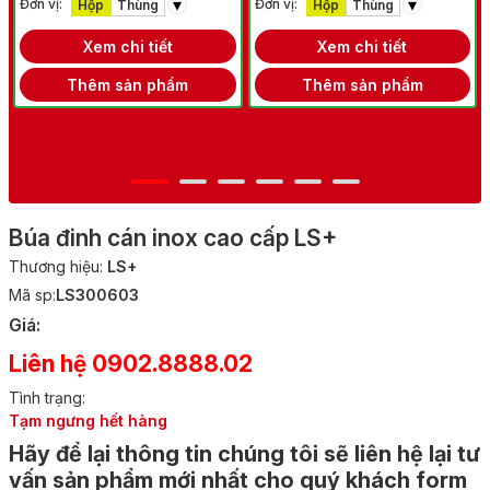
▾
▾
Đơn vị:
Đơn vị:
Hộp
Thùng
Hộp
Thùng
Xem chi tiết
Xem chi tiết
Thêm sản phẩm
Thêm sản phẩm
Búa đinh cán inox cao cấp LS+
Thương hiệu:
LS+
Mã sp:
LS300603
Giá:
Liên hệ 0902.8888.02
Tình trạng:
Tạm ngưng hết hàng
Hãy để lại thông tin chúng tôi sẽ liên hệ lại tư
vấn sản phẩm mới nhất cho quý khách form