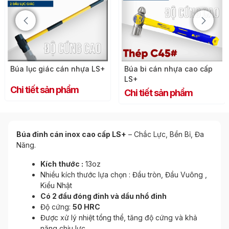
Búa lục giác cán nhựa LS+
Búa bi cán nhựa cao cấp
LS+
Chi tiết sản phẩm
Chi tiết sản phẩm
Búa đinh cán inox cao cấp LS+
– Chắc Lực, Bền Bỉ, Đa
Năng.
Kích thước :
13oz
Nhiều kích thước lựa chọn : Đầu tròn, Đầu Vuông ,
Kiểu Nhật
Có 2 đầu đóng đinh và dầu nhổ đinh
Độ cứng:
50 HRC
Được xử lý nhiệt tổng thể, tăng độ cứng và khả
năng chịu lực.