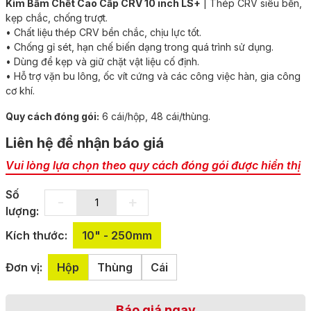
Kìm Bấm Chết Cao Cấp CRV 10 inch LS+
| Thép CRV siêu bền,
kẹp chắc, chống trượt.
• Chất liệu thép CRV bền chắc, chịu lực tốt.
• Chống gỉ sét, hạn chế biến dạng trong quá trình sử dụng.
• Dùng để kẹp và giữ chặt vật liệu cố định.
• Hỗ trợ vặn bu lông, ốc vít cứng và các công việc hàn, gia công
cơ khí.
Quy cách đóng gói:
6 cái/hộp, 48 cái/thùng.
Liên hệ để nhận báo giá
Vui lòng lựa chọn theo quy cách đóng gói được hiển thị
Số
-
+
lượng:
Kích thước:
10" - 250mm
Đơn vị:
Hộp
Thùng
Cái
Báo giá ngay