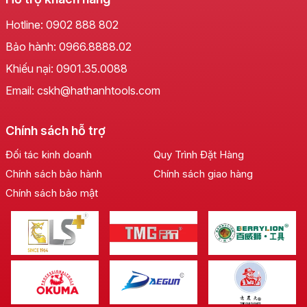
công thái học, bọc nhựa mềm chống trơn trượt, mang
lại cảm giác cầm nắm thoải mái, giảm thiểu sự mỏi tay
Hotline:
0902 888 802
khi làm việc trong thời gian dài, góp phần nâng cao
Bảo hành:
0966.8888.02
năng suất và sự an toàn cho người sử dụng.
Khiếu nại:
0901.35.0088
Email: cskh@hathanhtools.com
Chính sách hỗ trợ
Đối tác kinh doanh
Quy Trình Đặt Hàng
Chính sách bảo hành
Chính sách giao hàng
Chính sách bảo mật