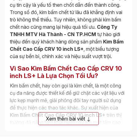
cụ tin cậy là yếu tố then chốt dẫn đến thành công.
Trong số đó, kìm bấm chết từ lâu đã khẳng định vai
trò không thể thiếu. Tuy nhiên, không phải kìm bấm
chết nào cũng mang lại hiệu quả tối ưu.
Công Ty
TNHH MTV Hà Thành - CN TP.HCM
tự hào giới
thiệu đến quý khách hàng dòng sản phẩm
Kìm Bấm
Chết Cao Cấp CRV 10 inch LS+
, một biểu tượng
của sự bền bỉ, chính xác và hiệu suất vượt trội.
Vì Sao Kìm Bấm Chết Cao Cấp CRV 10
inch LS+ Là Lựa Chọn Tối Ưu?
Kìm bấm chết, hay còn gọi là kìm chết, là một công
cụ đa năng được thiết kế để giữ chặt các vật liệu với
lực kẹp mạnh mẽ, giải phóng đôi tay người sử dụng
để thực hiện các thao tác khác. Sự xuất hiện của
Kìm Bấm Chết Cao Cấp CRV 10 inch LS+
trên thị
Xem thêm bài viết
trường đã nâng tầm khái niệm này lên một tầm cao
mới, mang đến những trải nghiệm làm việc chuyên