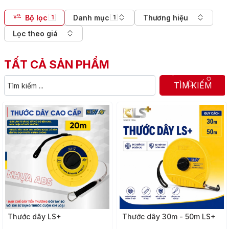
Bộ lọc
Danh mục
Thương hiệu
1
1
Lọc theo giá
TẤT CẢ SẢN PHẨM
TÌM KIẾM
Thước dây LS+
Thước dây 30m - 50m LS+