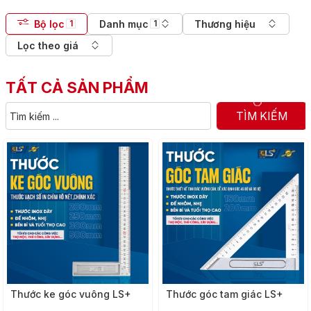
Bộ lọc
Danh mục
Thương hiệu
1
1
Lọc theo giá
TẤT CẢ SẢN PHẨM
TÌM KIẾM
Thước ke góc vuông LS+
Thước góc tam giác LS+