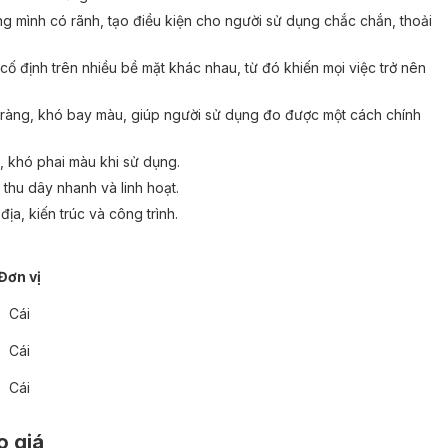
ng mình có rãnh, tạo điều kiện cho người sử dụng chắc chắn, thoải
cố định trên nhiều bề mặt khác nhau, từ đó khiến mọi việc trở nên
õ ràng, khó bay màu, giúp người sử dụng đo được một cách chính
t, khó phai màu khi sử dụng.
thu dây nhanh và linh hoạt.
ịa, kiến trúc và công trình.
Đơn vị
ông LS+
Thước thủy xám LS+
Cái
Cái
-
+
Số lượng:
Cái
▾
Kích thước:
200mm
300mm
▾
Đơn vị:
Hộp
Thùng
o giá
 sản phẩm
Xem chi tiết
Thêm sản phẩm