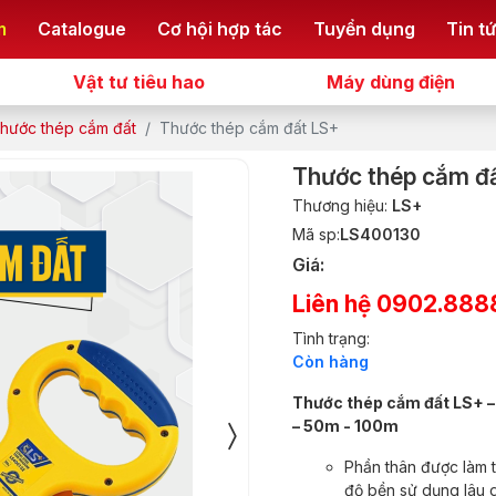
m
Catalogue
Cơ hội hợp tác
Tuyển dụng
Tin t
Vật tư tiêu hao
Máy dùng điện
hước thép cắm đất
Thước thép cắm đất LS+
Thước thép cắm đ
Thương hiệu:
LS+
Mã sp:
LS400130
Giá:
Liên hệ 0902.888
Tình trạng:
Còn hàng
Thước thép cắm đất LS+ –
– 50m - 100m
Phần thân được làm 
độ bền sử dụng lâu dà