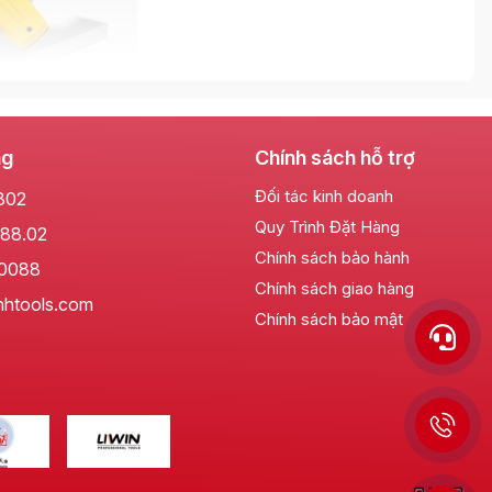
ng
Chính sách hỗ trợ
Đối tác kinh doanh
802
Quy Trình Đặt Hàng
88.02
Chính sách bảo hành
g gỉ cao cấp, trải qua quy trình xử lý nhiệt đặc biệt,
.0088
Chính sách giao hàng
g bền bỉ trong mọi điều kiện môi trường khắc nghiệt của
nhtools.com
Chính sách bảo mật
laser tiên tiến, đảm bảo độ chính xác cao và không bị
ảo vệ thước khỏi va đập và mang lại cảm giác cầm nắm
thời gian.