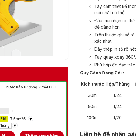
Tay cầm thiết kế thô
mái nhất có thể.
Đầu mũi nhọn có thể 
dễ dàng hơn.
Trên thước ghi số r
xác nhất.
Dây thép in số rõ né
Tay quay xoay 360°, 
Phù hợp đo đạc trắc đ
Quy Cách Đóng Gói :
Kích thước
Hộp/Thùng
Thước kéo tự động 2 mặt LS+
Thước ke góc vu
30m
1/24
50m
1/24
+
-
+
Số lượng:
100m
1/20
▾
▾
Kích thước:
*19
7.5m*25
200mm
250mm
▾
▾
Đơn vị:
Thùng
Hộp
Thùng
Liên hệ để nhận bá
iết
Thêm sản phẩm
Xem chi tiết
Thêm