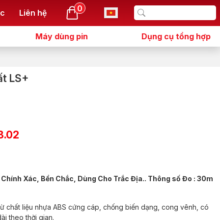
0
ức
Liên hệ
Máy dùng pin
Dụng cụ tổng hợp
ất LS+
8.02
 Chính Xác, Bền Chắc, Dùng Cho Trắc Địa.. Thông số Đo : 30m
từ chất liệu nhựa ABS cứng cáp, chống biến dạng, cong vênh, có
i theo thời gian.