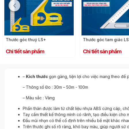
Thước góc tam giác LS+
Thước ke góc vuông L
Chi tiết sản phẩm
Chi tiết sản phẩm
–
Kích thước
gọn gàng, tiện lợi cho việc mang theo để 
– Thông số Đo : 30m – 50m - 100m
– Màu sắc : Vàng
Phần thân được làm từ chất liệu nhựa ABS cứng cáp, chố
Tay cầm thiết kế thông mình có rãnh, tạo điều kiện cho 
Đầu mũi nhọn có thể cố định trên nhiều bề mặt khác nhau
Trên thước ghi số rõ ràng, khó bay màu, giúp người sử 