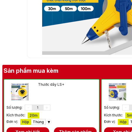
Sản phẩm mua kèm
Thước dây LS+
-
+
-
Số lượng:
Số lượng:
Kích thước:
Kích thước:
20m
5m
▾
Đơn vị:
Đơn vị:
Hộp
Thùng
Hộp
Xem chi tiết
Thêm sản phẩm
Xem chi t