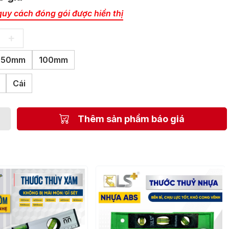
quy cách đóng gói được hiển thị
+
50mm
100mm
Cái
Thêm sản phẩm báo giá
Máy đo khoảng cách LS+
Chi tiết sản phẩm