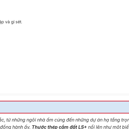
p và gỉ sét.
hắc, từ những ngôi nhà ấm cúng đến những dự án hạ tầng trọ
 đồng hành ấy,
Thước thép cắm đất LS+
nổi lên như một biể