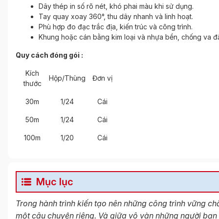
Dây thép in số rõ nét, khó phai màu khi sử dụng.
Tay quay xoay 360°, thu dây nhanh và linh hoạt.
Phù hợp đo đạc trắc địa, kiến trúc và công trình.
Khung hoặc cán bằng kim loại và nhựa bền, chống va đậ
Quy cách đóng gói :
Kích
Hộp/Thùng
Đơn vị
thước
30m
1/24
Cái
50m
1/24
Cái
100m
1/20
Cái
Mục lục
Trong hành trình kiến tạo nên những công trình vững c
một câu chuyện riêng. Và giữa vô vàn những người bạn