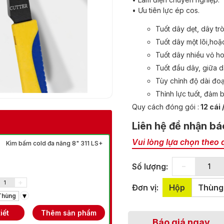
• Ưu tiên lực ép cos.
Tuốt dây dẹt, dây tr
Tuốt dây một lõi,hoặc
Tuốt dây nhiều vỏ h
Tuốt đầu dây, giữa 
Tùy chỉnh độ dài đoạ
Thỉnh lực tuốt, đảm 
Quy cách đóng gói :
12 cái 
Liên hệ để nhận bá
Vui lòng lựa chọn theo 
Kìm bấm cold đa năng 8" 311 LS+
Kìm bấm chết xíc
-
Số lượng:
+
-
+
Số lượng:
Đơn vị:
Hộp
Thùng
▾
Kích thước:
Thùng
20" - 500mm
▾
Đơn vị:
Hộp
Thùng
iết
Thêm sản phẩm
Báo giá ngay
Xem chi tiết
Thêm