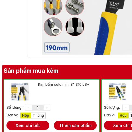
Sản phẩm mua kèm
Kìm bấm cold mini 8" 310 LS+
-
+
-
Số lượng:
Số lượng:
Đơn vị:
Đơn vị:
Hộp
Thùng
Hộp
Xem chi tiết
Thêm sản phẩm
Xem chi t