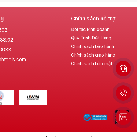
ng
Chính sách hỗ trợ
 trong nhiều lĩnh vực khác nhau:
Đối tác kinh doanh
802
Quy Trình Đặt Hàng
88.02
Chính sách bảo hành
gọn giúp thao tác dễ dàng trong các tủ điện, hộp điện.
.0088
Chính sách giao hàng
nhtools.com
Chính sách bảo mật
, nó còn được sử dụng trong việc lắp ráp các chi tiết cơ
nhà, có thể tự tin giải quyết các vấn đề sửa chữa nhỏ một
ấp uy tín các loại dụng cụ cầm tay chất lượng cao. Khi