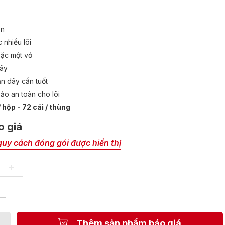
òn
 nhiều lõi
oặc một vỏ
dây
n dây cần tuốt
bảo an toàn cho lõi
/ hộp - 72 cái / thùng
o giá
quy cách đóng gói được hiển thị
h LS+
Kìm bấm chết bọc cao su 10" -
250mm LS+
+
-
+
Số lượng:
▾
Đơn vị:
Hộp
Thùng
Xem chi tiết
Thêm sản phẩm
Thêm sản phẩm báo giá
 sản phẩm