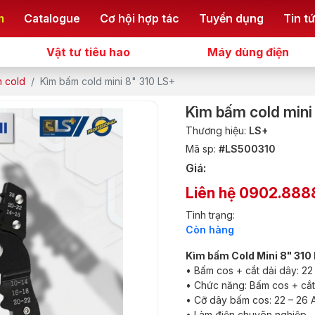
m
Catalogue
Cơ hội hợp tác
Tuyển dụng
Tin t
Vật tư tiêu hao
Máy dùng điện
 cold
Kìm bấm cold mini 8" 310 LS+
Kìm bấm cold mini
Thương hiệu:
LS+
Mã sp:
#LS500310
Giá:
Liên hệ 0902.888
Tình trạng:
Còn hàng
Kìm bấm Cold Mini 8" 310
• Bấm cos + cắt dải dây: 22 
• Chức năng: Bấm cos + cắt
• Cỡ dây bấm cos: 22 – 26 
• Làm điện chuyên nghiệp.