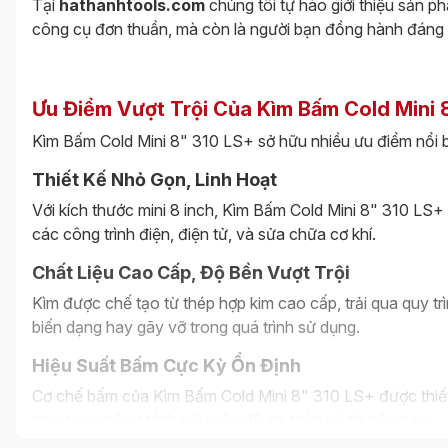
Tại
hathanhtools.com
chúng tôi tự hào giới thiệu sản 
công cụ đơn thuần, mà còn là người bạn đồng hành đáng 
Ưu Điểm Vượt Trội Của Kìm Bấm Cold Mini 
Kìm Bấm Cold Mini 8" 310 LS+ sở hữu nhiều ưu điểm nổi b
Thiết Kế Nhỏ Gọn, Linh Hoạt
Với kích thước mini 8 inch, Kìm Bấm Cold Mini 8" 310 LS+ 
các công trình điện, điện tử, và sửa chữa cơ khí.
Chất Liệu Cao Cấp, Độ Bền Vượt Trội
Kìm được chế tạo từ thép hợp kim cao cấp, trải qua quy tr
biến dạng hay gãy vỡ trong quá trình sử dụng.
Hiệu Suất Bấm Cực Kỳ Ổn Định
Cơ chế bấm của Kìm Bấm Cold Mini 8" 310 LS+ được thiết k
trong các công trình yêu cầu độ an toàn và tin cậy cao.