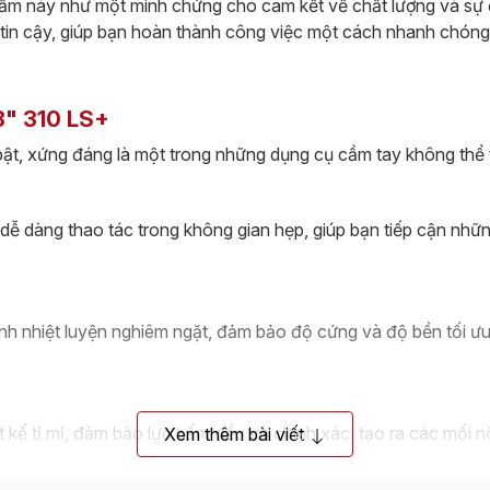
phẩm này như một minh chứng cho cam kết về chất lượng và sự 
tin cậy, giúp bạn hoàn thành công việc một cách nhanh chóng 
8" 310 LS+
ật, xứng đáng là một trong những dụng cụ cầm tay không thể 
dễ dàng thao tác trong không gian hẹp, giúp bạn tiếp cận những 
ình nhiệt luyện nghiêm ngặt, đảm bảo độ cứng và độ bền tối ưu
ế tỉ mỉ, đảm bảo lực bấm đều và chính xác, tạo ra các mối nố
Xem thêm bài viết