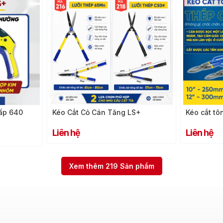
cấp 640
Kéo Cắt Cỏ Cán Tăng LS+
Kéo cắt tô
Liên hệ
Liên hệ
Xem thêm
219
Sản phẩm