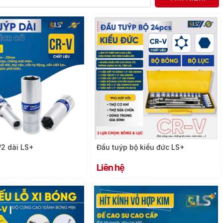
/2 dài LS+
Đầu tuýp bộ kiểu đức LS+
Liên hệ