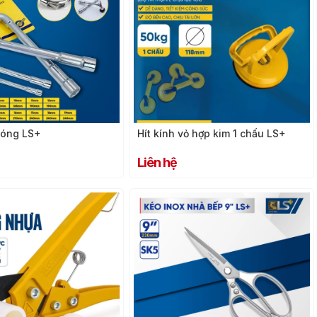
 bóng LS+
Hít kính vỏ hợp kim 1 chấu LS+
Liên hệ