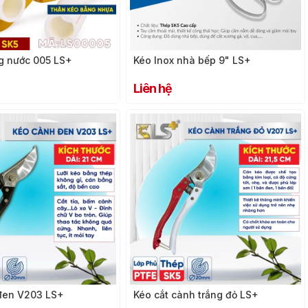
ng nước 005 LS+
Kéo Inox nhà bếp 9" LS+
Liên hệ
đen V203 LS+
Kéo cắt cành trắng đỏ LS+