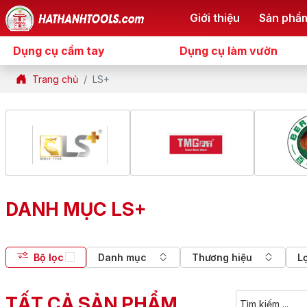
Giới thiệu
Sản phẩ
Dụng cụ cầm tay
Dụng cụ làm vườn
Trang chủ
LS+
DANH MỤC LS+
Bộ lọc
Danh mục
Thương hiệu
L
TẤT CẢ SẢN PHẨM