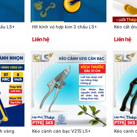
hấu LS+
Hít kính vỏ hợp kim 3 chấu LS+
Kéo cắt ố
Liên hệ
Liên hệ
h vàng
Kéo cành cán bạc V215 LS+
Kéo cành 