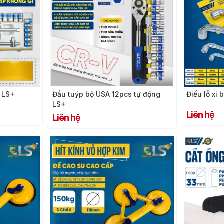
 LS+
Đầu tuýp bộ USA 12pcs tự động
Điếu lỗ xi
LS+
Liên hệ
Liên hệ