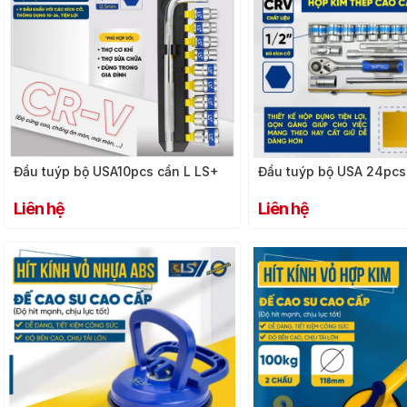
Đầu tuýp bộ USA10pcs cần L LS+
Đầu tuýp bộ USA 24pcs
Liên hệ
Liên hệ